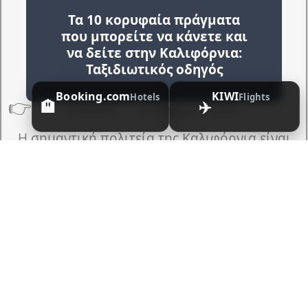
Τα 10 κορυφαία πράγματα
που μπορείτε να κάνετε και
να δείτε στην Καλιφόρνια:
Ταξιδιωτικός οδηγός
Booking.com
KIWI
Hotels
Flights
👉
🏨
✈️
12/06/2026
Δεν Υπάρχουν Σχόλια
Η σημαντική πολιτεία της Καλιφόρνια είναι
ένας από τους…
Διαβάστε περισσότερα
Γκόζο: Ένα από τα πιο
ειρηνικά νησιά της Ευρώπης