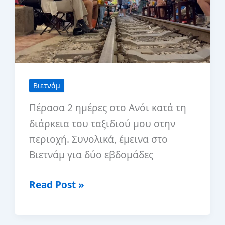
να
παραγγείλετε
Βιετνάμ
Πέρασα 2 ημέρες στο Ανόι κατά τη
διάρκεια του ταξιδιού μου στην
περιοχή. Συνολικά, έμεινα στο
Βιετνάμ για δύο εβδομάδες
2
Read Post »
ημέρες
στο