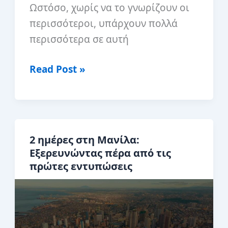
Ωστόσο, χωρίς να το γνωρίζουν οι
περισσότεροι, υπάρχουν πολλά
περισσότερα σε αυτή
Τα
Read Post »
10
πιο
όμορφα
εθνικά
2 ημέρες στη Μανίλα:
πάρκα
Εξερευνώντας πέρα ​​από τις
στο
πρώτες εντυπώσεις
Νεπάλ