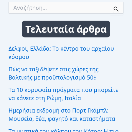
από
Α
ν
την
α
παραλία
ζ
Τελευταία άρθρα
ή
τ
η
σ
Δελφοί, Ελλάδα: Το κέντρο του αρχαίου
η
κόσμου
γ
ι
Πώς να ταξιδέψετε στις χώρες της
α
:
Βαλτικής με προϋπολογισμό 50$
Τα 10 κορυφαία πράγματα που μπορείτε
να κάνετε στη Ρώμη, Ιταλία
Ημερήσια εκδρομή στο Πορτ Γκάμπλ:
Μουσεία, θέα, φαγητό και καταστήματα
Τα μυστικά του κόλπου του Κότορ: Η πιο