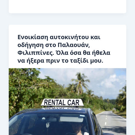
πάτε
στον
υπόγειο
ποταμό
Ενοικίαση αυτοκινήτου και
Πουέρτο
οδήγηση στο Παλαουάν,
Πρινσέσα
Φιλιππίνες. Όλα όσα θα ήθελα
του
να ήξερα πριν το ταξίδι μου.
Παλαουάν
χωρίς
να
διαβάσετε
πρώτα
αυτό!