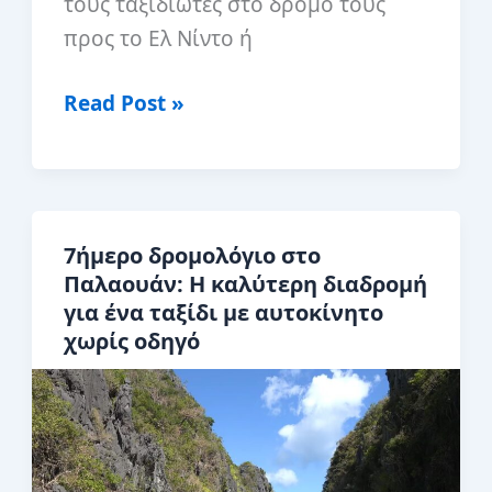
τους ταξιδιώτες στο δρόμο τους
προς το Ελ Νίντο ή
Έχετε
Read Post »
μόνο
1
μέρα
στο
7ήμερο δρομολόγιο στο
Πουέρτο
Παλαουάν: Η καλύτερη διαδρομή
Πρινσέσα;
για ένα ταξίδι με αυτοκίνητο
Δείτε
χωρίς οδηγό
τι
πρέπει
να
κάνετε