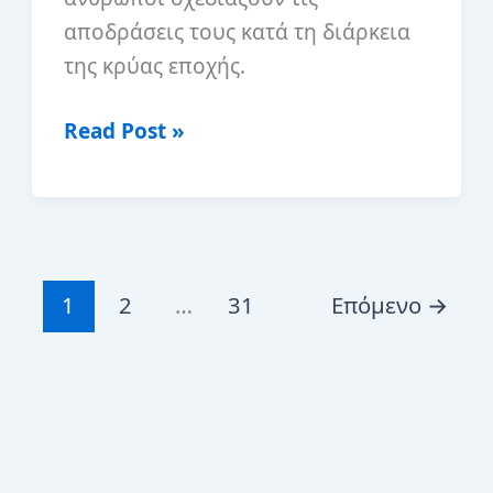
αποδράσεις τους κατά τη διάρκεια
της κρύας εποχής.
Αραβικές
Read Post »
χώρες
τον
χειμώνα:
Μια
λίστα
1
2
…
31
Επόμενο
→
με
τα
πράγματα
πέρα