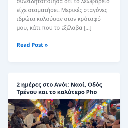
συνειδητοποίησα ότι το λεωφορείο
είχε σταματήσει. Μερικές σταγόνες
ιδρώτα κυλούσαν στον κρόταφό
μου, κάτι που το εξέλαβα […]
Banh
Read Post »
Mi
στο
Βιετνάμ:
Η
2 ημέρες στο Ανόι: Ναοί, Οδός
ιστορία
Τρένου και το καλύτερο Pho
ενός
έθνους
και
πώς