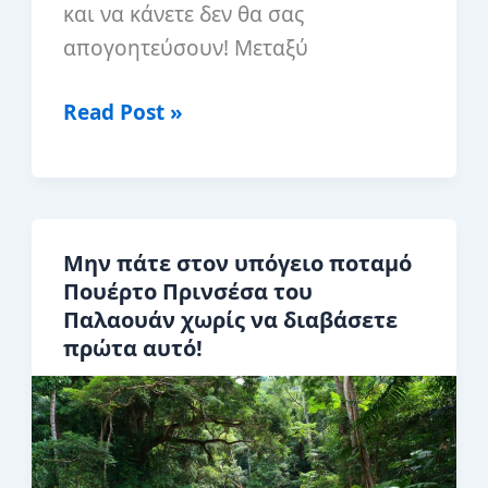
και να κάνετε δεν θα σας
απογοητεύσουν! Μεταξύ
ΚΑΤΑΡ
Read Post »
Τι
να
δείτε
και
Μην πάτε στον υπόγειο ποταμό
να
Πουέρτο Πρινσέσα του
κάνετε
Παλαουάν χωρίς να διαβάσετε
και
πρώτα αυτό!
σε
πόσες
ημέρες