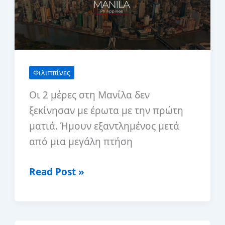
Φιλιππίνες
Οι 2 μέρες στη Μανίλα δεν
ξεκίνησαν με έρωτα με την πρώτη
ματιά. Ήμουν εξαντλημένος μετά
από μια μεγάλη πτήση
2
Read Post »
ημέρες
στη
Μανίλα: