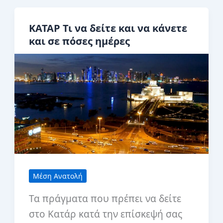
Παλαουάν:
Η
ΚΑΤΑΡ Τι να δείτε και να κάνετε
καλύτερη
και σε πόσες ημέρες
διαδρομή
για
ένα
ταξίδι
με
αυτοκίνητο
χωρίς
οδηγό
Μέση Ανατολή
Τα πράγματα που πρέπει να δείτε
στο Κατάρ κατά την επίσκεψή σας