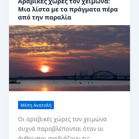
Αραβικές χώρες τον χειμώνα:
Παλαουάν,
Μια λίστα με τα πράγματα πέρα ​​
Φιλιππίνες.
από την παραλία
Όλα
όσα
θα
ήθελα
να
ήξερα
πριν
το
ταξίδι
Μέση Ανατολή
μου.
Οι αραβικές χώρες τον χειμώνα
συχνά παραβλέπονται όταν οι
άνθρωποι σχεδιάζουν τις