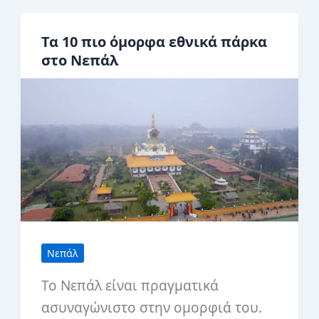
Ανόι:
Ναοί,
Τα 10 πιο όμορφα εθνικά πάρκα
Οδός
στο Νεπάλ
Τρένου
και
το
καλύτερο
Pho
Νεπάλ
Το Νεπάλ είναι πραγματικά
ασυναγώνιστο στην ομορφιά του.