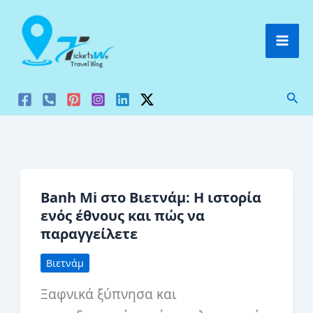
Μετάβαση
στο
περιεχόμενο
Ανα
Banh Mi στο Βιετνάμ: Η ιστορία
ενός έθνους και πώς να
παραγγείλετε
Βιετνάμ
Ξαφνικά ξύπνησα και