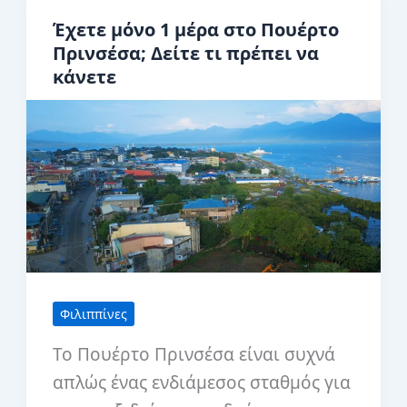
Εξερευνώντας
Έχετε μόνο 1 μέρα στο Πουέρτο
πέρα
Πρινσέσα; Δείτε τι πρέπει να
κάνετε
από
τις
πρώτες
εντυπώσεις
Φιλιππίνες
Το Πουέρτο Πρινσέσα είναι συχνά
απλώς ένας ενδιάμεσος σταθμός για