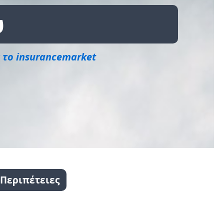
ύ
 το insurancemarket
 Περιπέτειες