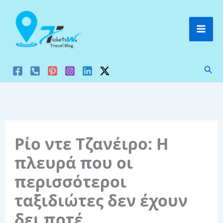
Μετάβαση
στο
περιεχόμενο
Ανα
Ρίο ντε Τζανέιρο: Η
πλευρά που οι
περισσότεροι
ταξιδιώτες δεν έχουν
δει ποτέ