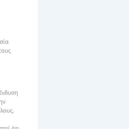
ασία
τους
πένδυση
ην
λους.
τεί ότι