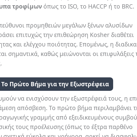
τυπα τροφίμων
όπως το ISO, το HACCP ή το BRC.
ι υπεύθυνοι προμηθειών μεγάλων ξένων αλυσίδων
εράσει επιτυχώς την επιθεώρηση Kosher διαθέτει
τας και ελέγχου ποιότητας. Επομένως, η διαδικ
αι σημαντικά, καθώς μειώνονται οι επιφυλάξεις 
.
: Το Πρώτο Βήμα για την Εξωστρέφεια
ιθυμούν να ενισχύσουν την εξωστρέφειά τους, η ε
 άμεση απόσβεση. Το πρώτο βήμα περιλαμβάνει τ
αραγωγικής γραμμής από εξειδικευμένους συμβού
σικής τους προέλευσης (όπως το έξτρα παρθένο
σχετικά εύκολα και γρήγορα, αρκεί να διασφαλισ