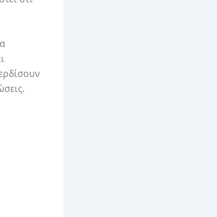
να
ι
κερδίσουν
ώσεις.