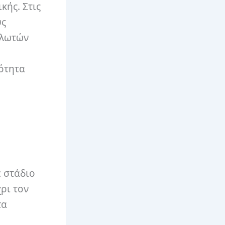
κής. Στις
υς
αλωτών
ότητα
ε στάδιο
ρι τον
τα