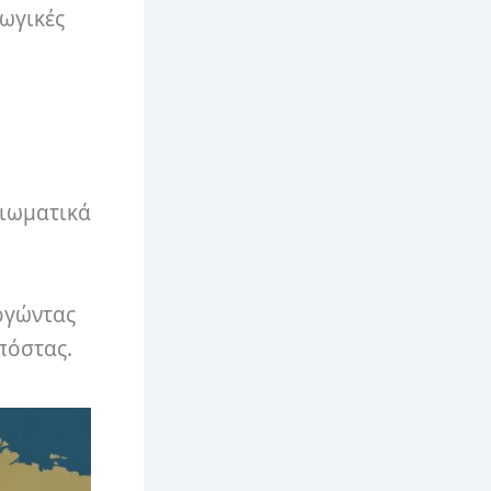
γωγικές
αιωματικά
ργώντας
πόστας.