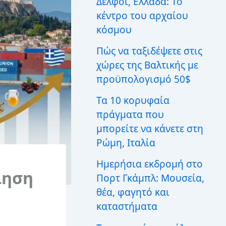
Δελφοί, Ελλάδα: Το
ι
κέντρο του αρχαίου
α
:
κόσμου
Πώς να ταξιδέψετε στις
χώρες της Βαλτικής με
προϋπολογισμό 50$
Τα 10 κορυφαία
πράγματα που
μπορείτε να κάνετε στη
Ρώμη, Ιταλία
Ημερήσια εκδρομή στο
ίηση
Πορτ Γκάμπλ: Μουσεία,
θέα, φαγητό και
καταστήματα