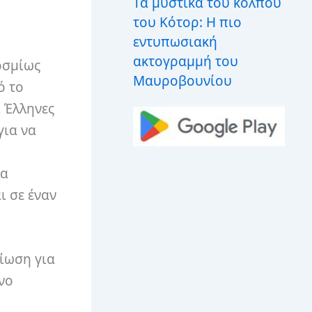
Τα μυστικά του κόλπου
του Κότορ: Η πιο
εντυπωσιακή
ακτογραμμή του
οσμίως
Μαυροβουνίου
ό το
ι Έλληνες
για να
λα
ι σε έναν
ίωση για
νο