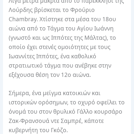
Λίγα μέτρα μακριά από το παρεκκλήσι της
Λούρδης βρίσκεται το Φρούριο
Chambray. Χτίστηκε στα μέσα του 18ου
αιώνα από το Τάγμα του Αγίου Ιωάννη
(γνωστό και ως Ιππότες της Μάλτας), το
οποίο έχει στενές ομοιότητες με τους
Ιωαννίτες Ιππότες, ένα καθολικό
στρατιωτικό τάγμα που ανέβηκε στην
εξέχουσα θέση τον 12ο αιώνα.
Σήμερα, ένα μείγμα κατοικιών και
ιστορικών ορόσημων, το οχυρό οφείλει το
όνομά του στον θρυλικό Γάλλο κουρσάρο
Ζακ-Φρανσουά ντε Σαμπρέ, κάποτε
κυβερνήτη του Γκόζο.