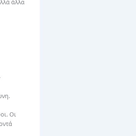
ολλά άλλα
-
ώνη.
οι. Οι
κοντά