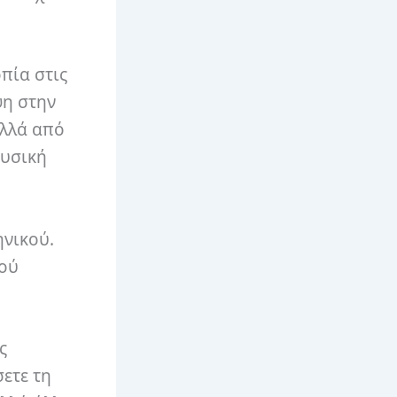
πία στις
ψη στην
ολλά από
ουσική
ηνικού.
μού
ς
σετε τη