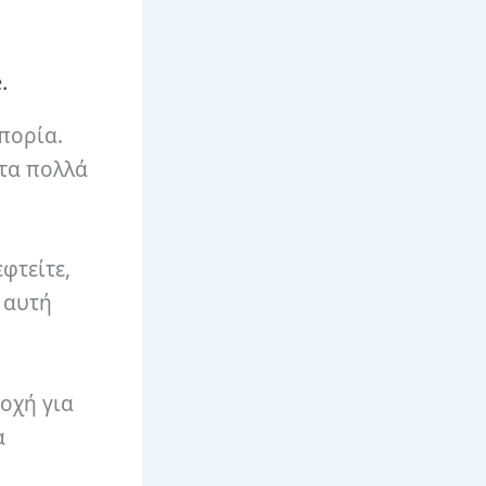
.
οπορία.
στα πολλά
εφτείτε,
 αυτή
ποχή για
α