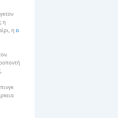
ιγκτον
ς η
αίρι, η
ο
τον.
εροποντή
.
μπινγκ
άρκεια