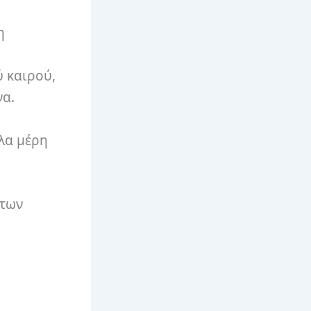
η
ύ καιρού,
να.
λλα μέρη
 των