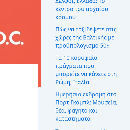
Δελφοί, Ελλάδα: Το
ι
κέντρο του αρχαίου
α
:
κόσμου
Πώς να ταξιδέψετε στις
χώρες της Βαλτικής με
προϋπολογισμό 50$
Τα 10 κορυφαία
πράγματα που
μπορείτε να κάνετε στη
Ρώμη, Ιταλία
Ημερήσια εκδρομή στο
Πορτ Γκάμπλ: Μουσεία,
θέα, φαγητό και
καταστήματα