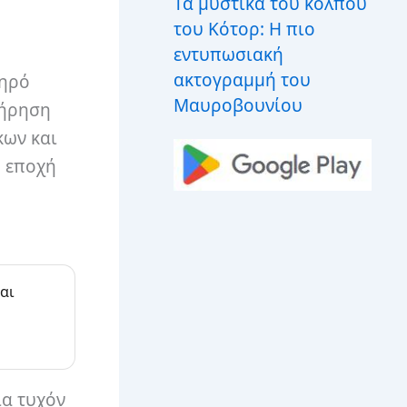
Τα μυστικά του κόλπου
του Κότορ: Η πιο
εντυπωσιακή
ακτογραμμή του
ξηρό
Μαυροβουνίου
τήρηση
κων και
η εποχή
αι
ια τυχόν