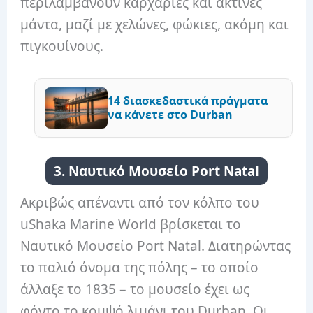
περιλαμβάνουν καρχαρίες και ακτίνες
μάντα, μαζί με χελώνες, φώκιες, ακόμη και
πιγκουίνους.
14 διασκεδαστικά πράγματα
να κάνετε στο Durban
3. Ναυτικό Μουσείο Port Natal
Ακριβώς απέναντι από τον κόλπο του
uShaka Marine World βρίσκεται το
Ναυτικό Μουσείο Port Natal. Διατηρώντας
το παλιό όνομα της πόλης – το οποίο
άλλαξε το 1835 – το μουσείο έχει ως
φόντο το κομψό λιμάνι του Durban. Οι