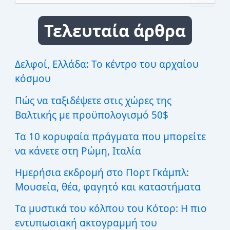
α
ζ
Τελευταία άρθρα
ή
τ
η
σ
Δελφοί, Ελλάδα: Το κέντρο του αρχαίου
η
κόσμου
γ
ι
Πώς να ταξιδέψετε στις χώρες της
α
:
Βαλτικής με προϋπολογισμό 50$
Τα 10 κορυφαία πράγματα που μπορείτε
να κάνετε στη Ρώμη, Ιταλία
Ημερήσια εκδρομή στο Πορτ Γκάμπλ:
Μουσεία, θέα, φαγητό και καταστήματα
Τα μυστικά του κόλπου του Κότορ: Η πιο
εντυπωσιακή ακτογραμμή του