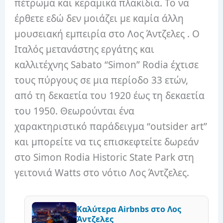
πέτρωμα και κεραμικά πλακίδια. Το να
έρθετε εδώ δεν μοιάζει με καμία άλλη
μουσειακή εμπειρία στο Λος Άντζελες . Ο
Ιταλός μετανάστης εργάτης και
καλλιτέχνης Sabato “Simon” Rodia έχτισε
τους πύργους σε μια περίοδο 33 ετών,
από τη δεκαετία του 1920 έως τη δεκαετία
του 1950. Θεωρούνται ένα
χαρακτηριστικό παράδειγμα “outsider art”
και μπορείτε να τις επισκεφτείτε δωρεάν
στο Simon Rodia Historic State Park στη
γειτονιά Watts στο νότιο Λος Άντζελες.
Καλύτερα Airbnbs στο Λος
Άντζελες