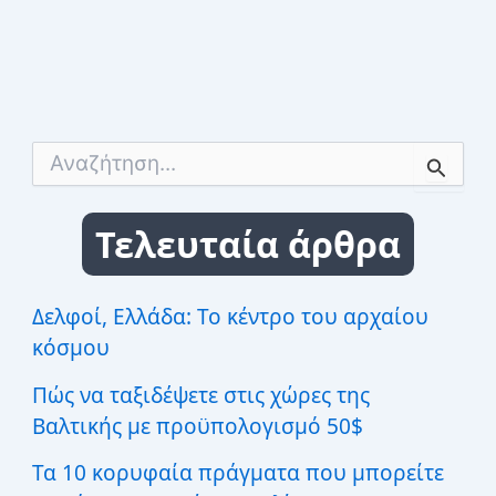
Α
ν
α
ζ
Τελευταία άρθρα
ή
τ
η
σ
Δελφοί, Ελλάδα: Το κέντρο του αρχαίου
η
κόσμου
γ
ι
Πώς να ταξιδέψετε στις χώρες της
α
:
Βαλτικής με προϋπολογισμό 50$
Τα 10 κορυφαία πράγματα που μπορείτε