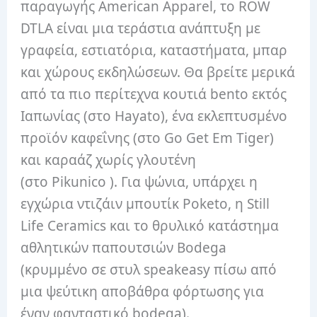
παραγωγής American Apparel, το ROW
DTLA είναι μια τεράστια ανάπτυξη με
γραφεία, εστιατόρια, καταστήματα, μπαρ
και χώρους εκδηλώσεων. Θα βρείτε μερικά
από τα πιο περίτεχνα κουτιά bento εκτός
Ιαπωνίας (στο Hayato), ένα εκλεπτυσμένο
προϊόν καφεΐνης (στο Go Get Em Tiger)
και καραάζ χωρίς γλουτένη
(στο Pikunico ). Για ψώνια, υπάρχει η
εγχώρια ντιζάιν μπουτίκ Poketo, η Still
Life Ceramics και το θρυλικό κατάστημα
αθλητικών παπουτσιών Bodega
(κρυμμένο σε στυλ speakeasy πίσω από
μια ψεύτικη αποβάθρα φόρτωσης για
έναν φανταστικό bodega).