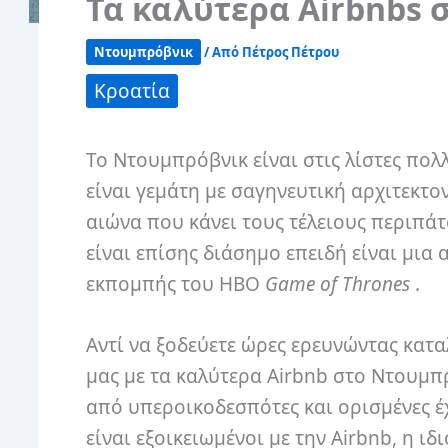
Τα καλύτερα Airbnbs
Ντουμπρόβνικ
/ Από
Πέτρος Πέτρου
Κροατία
Το Ντουμπρόβνικ είναι στις λίστες πολλ
είναι γεμάτη με σαγηνευτική αρχιτεκτο
αιώνα που κάνει τους τέλειους περιπά
είναι επίσης διάσημο επειδή είναι μια
εκπομπής του HBO
Game of Thrones
.
Αντί να ξοδεύετε ώρες ερευνώντας καταλ
μας με τα καλύτερα Airbnb στο Ντουμπ
από υπεροικοδεσπότες και ορισμένες έ
είναι εξοικειωμένοι με την Airbnb, η ι