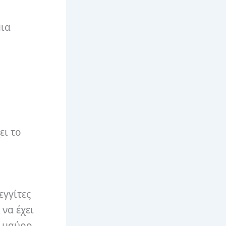
μια
ει το
εγγίτες
 να έχει
 μαύρο