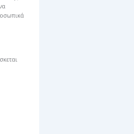
να
ροσωπικά
ίσκεται