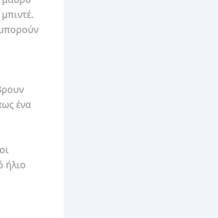
 μπιντέ.
α μπορούν
.
βρουν
πως ένα
οι
ό ήλιο