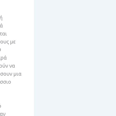
 ή
τά
ται
τους με
Ο
κρά
ούν να
ήσουν μια
άσσιο
ό
ναν