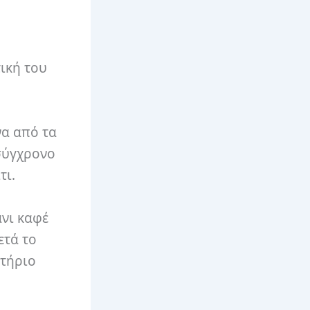
τική του
να από τα
 σύγχρονο
τι.
νι καφέ
ετά το
ντήριο