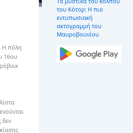
Τα μυστικά του κόλπου
του Κότορ: Η πιο
εντυπωσιακή
ακτογραμμή του
Μαυροβουνίου
.
Η πόλη
ου 16ου
ρόβνικ
 λίστα
ξενούνται
 δεν
ικίασης