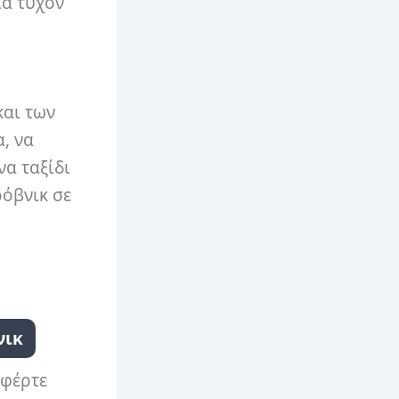
ια τυχόν
και των
, να
να ταξίδι
ρόβνικ σε
νικ
 φέρτε