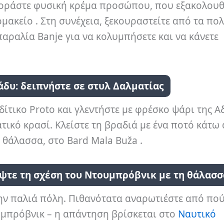
γοράστε φυσική κρέμα προσώπου, που εξακολουθ
μακείο . Στη συνέχεια, ξεκουραστείτε από τα πολ
παραλία Banje για να κολυμπήσετε και να κάνετε
άδυ: δειπνήστε σε στυλ Δαλματίας
ίτικο Proto και γλεντήστε με φρέσκο ​​ψάρι της Α
ικό κρασί. Κλείστε τη βραδιά με ένα ποτό κάτω 
 θάλασσα, στο Bard Mala Buža .
ψτε τη σχέση του Ντουμπρόβνικ με τη θάλασσ
ην παλιά πόλη. Πιθανότατα αναρωτιέστε από πο
υμπρόβνικ – η απάντηση βρίσκεται στο
Ναυτικό