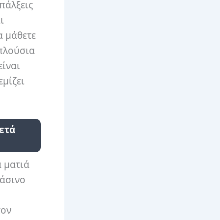
πάλξεις
ι
α μάθετε
 πλούσια
είναι
εμίζει
ετά
α ματιά
ράσινο
τον