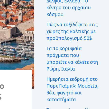
Δελφοί, Ελλάδα: Το
ι
κέντρο του αρχαίου
α
:
κόσμου
Πώς να ταξιδέψετε στις
χώρες της Βαλτικής με
προϋπολογισμό 50$
Τα 10 κορυφαία
πράγματα που
μπορείτε να κάνετε στη
Ρώμη, Ιταλία
Ημερήσια εκδρομή στο
ο
Πορτ Γκάμπλ: Μουσεία,
θέα, φαγητό και
ς
καταστήματα