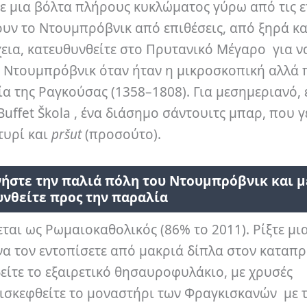
με μια βόλτα πλήρους κυκλώματος γύρω από τις ε
ουν το Ντουμπρόβνικ από επιθέσεις, από ξηρά κα
χεια, κατευθυνθείτε στο Πρυτανικό Μέγαρο για ν
ο Ντουμπρόβνικ όταν ήταν η μικροσκοπική αλλά
 της Ραγκούσας (1358–1808). Για μεσημεριανό, 
uffet Škola , ένα διάσημο σάντουιτς μπαρ, που γ
τυρί και
pršut
(προσούτο).
ήστε την παλιά πόλη του Ντουμπρόβνικ και μ
νθείτε προς την παραλία
αι ως Ρωμαιοκαθολικός (86% το 2011). Ρίξτε μι
να τον εντοπίσετε από μακριά δίπλα στον καταπ
δείτε το εξαιρετικό θησαυροφυλάκιο, με χρυσές
πισκεφθείτε το μοναστήρι των Φραγκισκανών με 