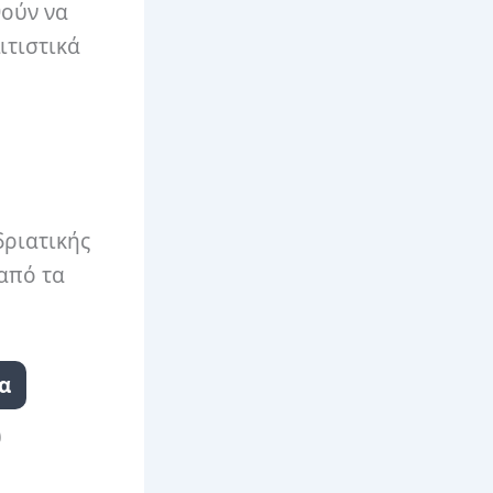
ούν να
ιτιστικά
δριατικής
από τα
α
ύ