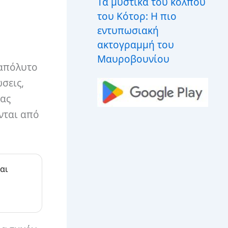
Τα μυστικά του κόλπου
του Κότορ: Η πιο
εντυπωσιακή
ακτογραμμή του
Μαυροβουνίου
 απόλυτο
σεις,
σας
νται από
αι