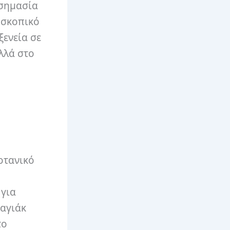
 σημασία
οσκοπικό
ξενεία σε
αλλά στο
οτανικό
 για
καγιάκ
το