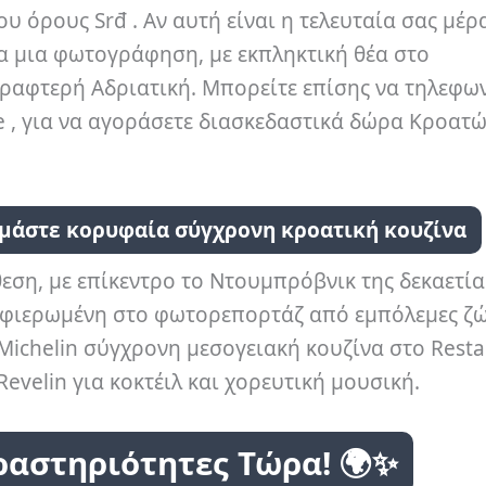
υ όρους Srđ . Αν αυτή είναι η τελευταία σας μέρ
ια μια φωτογράφηση, με εκπληκτική θέα στο
τραφτερή Αδριατική. Μπορείτε επίσης να τηλεφω
e , για να αγοράσετε διασκεδαστικά δώρα Κροατ
ιμάστε κορυφαία σύγχρονη κροατική κουζίνα
θεση, με επίκεντρο το Ντουμπρόβνικ της δεκαετία
ί αφιερωμένη στο φωτορεπορτάζ από εμπόλεμες ζώ
Michelin σύγχρονη μεσογειακή κουζίνα στο Rest
 Revelin για κοκτέιλ και χορευτική μουσική.
ραστηριότητες Τώρα! 🌍✨