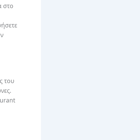
α στο
νήσετε
ών
ς του
νες.
aurant