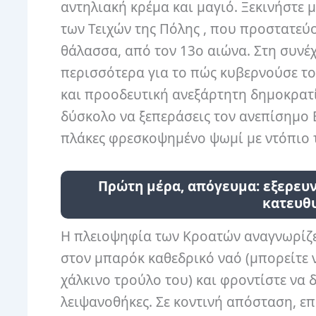
αντηλιακή κρέμα και μαγιό. Ξεκινήστε 
των Τειχών της Πόλης , που προστατεύ
θάλασσα, από τον 13ο αιώνα. Στη συνέ
περισσότερα για το πώς κυβερνούσε τ
και προοδευτική ανεξάρτητη δημοκρατία
δύσκολο να ξεπεράσεις τον ανεπίσημο B
πλάκες φρεσκοψημένο ψωμί με ντόπιο 
Πρώτη μέρα, απόγευμα: εξερευν
κατευθυ
Η πλειοψηφία των Κροατών αναγνωρίζετ
στον μπαρόκ καθεδρικό ναό (μπορείτε 
χάλκινο τρούλο του) και φροντίστε να 
λειψανοθήκες. Σε κοντινή απόσταση, ε