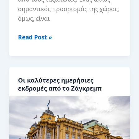
σημαντικός προορισμός της χώρας,
όμως, είναι
1
Read Post »
ημέρα
στο
Ζάγκρεμπ:
Το
Οι καλύτερες ημερήσιες
τέλειο
εκδρομές από το Ζάγκρεμπ
δρομολόγιο
του
Ζάγκρεμπ