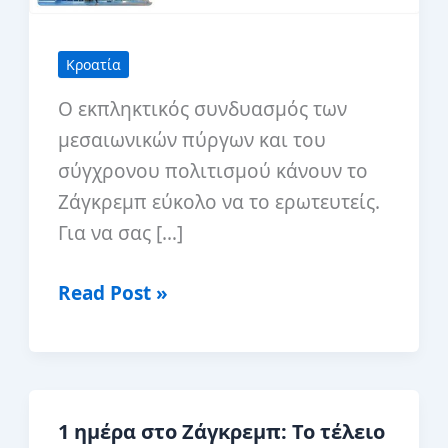
Κροατία
Ο εκπληκτικός συνδυασμός των
μεσαιωνικών πύργων και του
σύγχρονου πολιτισμού κάνουν το
Ζάγκρεμπ εύκολο να το ερωτευτείς.
Για να σας […]
10
Read Post »
Καλύτεροι
Ξενώνες
στο
Ζάγκρεμπ,
1 ημέρα στο Ζάγκρεμπ: Το τέλειο
Κροατία