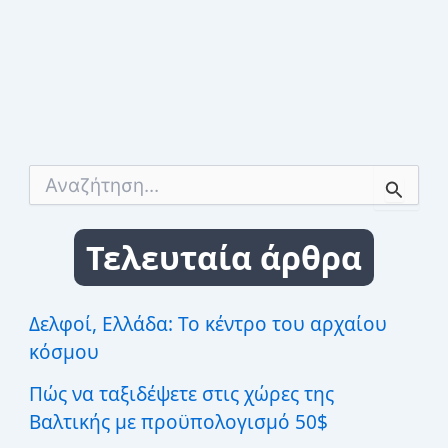
εκδρομές
από
το
Ζάγκρεμπ
Α
ν
α
ζ
Τελευταία άρθρα
ή
τ
η
σ
Δελφοί, Ελλάδα: Το κέντρο του αρχαίου
η
κόσμου
γ
ι
Πώς να ταξιδέψετε στις χώρες της
α
:
Βαλτικής με προϋπολογισμό 50$