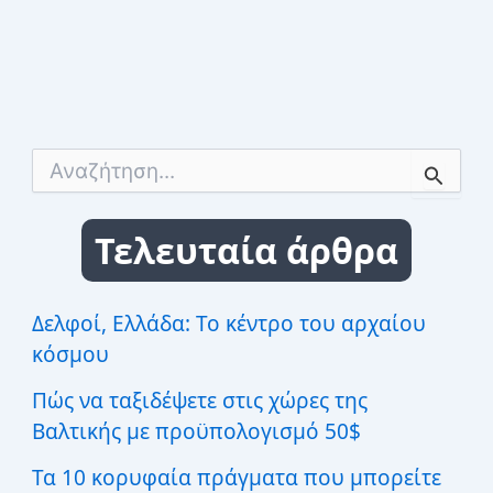
Α
ν
α
ζ
Τελευταία άρθρα
ή
τ
η
σ
Δελφοί, Ελλάδα: Το κέντρο του αρχαίου
η
κόσμου
γ
ι
Πώς να ταξιδέψετε στις χώρες της
α
:
Βαλτικής με προϋπολογισμό 50$
Τα 10 κορυφαία πράγματα που μπορείτε