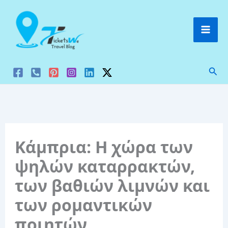
Μετάβαση
στο
περιεχόμενο
Ανα
Κάμπρια: Η χώρα των
ψηλών καταρρακτών,
των βαθιών λιμνών και
των ρομαντικών
ποιητών