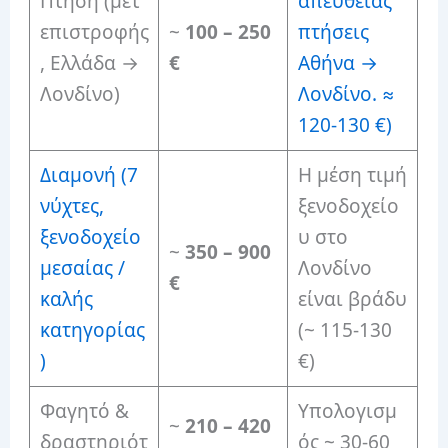
Πτήση (μετ’
απευθείας
επιστροφής
~
100 – 250
πτήσεις
, Ελλάδα →
€
Αθήνα →
Λονδίνο)
Λονδίνο. ≈
120-130 €)
Διαμονή (7
Η μέση τιμή
νύχτες,
ξενοδοχείο
ξενοδοχείο
υ στο
~
350 – 900
μεσαίας /
Λονδίνο
€
καλής
είναι βράδυ
κατηγορίας
(~ 115-130
)
€)
Φαγητό &
Υπολογισμ
~
210 – 420
δραστηριότ
ός ~ 30-60