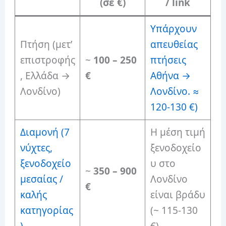
(σε €)
/ link
Υπάρχουν
Πτήση (μετ’
απευθείας
επιστροφής
~
100 – 250
πτήσεις
, Ελλάδα →
€
Αθήνα →
Λονδίνο)
Λονδίνο. ≈
120-130 €)
Διαμονή (7
Η μέση τιμή
νύχτες,
ξενοδοχείο
ξενοδοχείο
υ στο
~
350 – 900
μεσαίας /
Λονδίνο
€
καλής
είναι βράδυ
κατηγορίας
(~ 115-130
)
€)