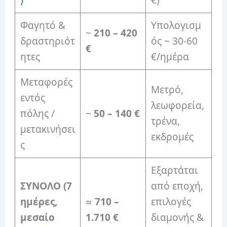
Φαγητό &
Υπολογισμ
~
210 – 420
δραστηριότ
ός ~ 30-60
€
ητες
€/ημέρα
Μεταφορές
Μετρό,
εντός
λεωφορεία,
πόλης /
~
50 – 140 €
τρένα,
μετακινήσει
εκδρομές
ς
Εξαρτάται
ΣΥΝΟΛΟ (7
από εποχή,
ημέρες,
≈
710 –
επιλογές
μεσαίο
1.710 €
διαμονής &