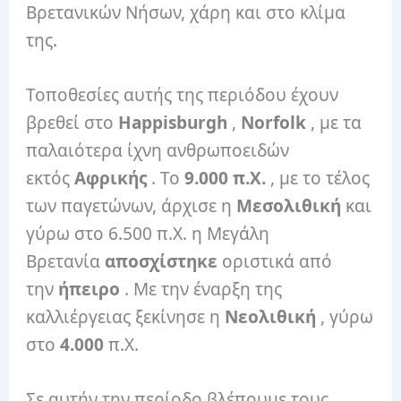
Βρετανικών Νήσων, χάρη και στο κλίμα
της.
Τοποθεσίες αυτής της περιόδου έχουν
βρεθεί στο
Happisburgh
,
Norfolk
, με τα
παλαιότερα ίχνη ανθρωποειδών
εκτός
Αφρικής
. Το
9.000 π.Χ.
, με το τέλος
των παγετώνων, άρχισε η
Μεσολιθική
και
γύρω στο 6.500 π.Χ. η Μεγάλη
Βρετανία
αποσχίστηκε
οριστικά από
την
ήπειρο
. Με την έναρξη της
καλλιέργειας ξεκίνησε η
Νεολιθική
, γύρω
στο
4.000
π.Χ.
Σε αυτήν την περίοδο βλέπουμε τους