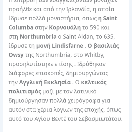
προήλθε και από την Ιρλανδία, η οποία
ίδρυσε πολλά μοναστήρια, όπως
η Saint
Columba
στην
Κορνουάλη
το 590 και
στη
Northumbria
ο Saint Aidan, το 635,
ίδρυσε τη
μονή Lindisfarne
.
Ο βασιλιάς
Owsy
της Northumbria, στο Whitby,
προσηλυτίστηκε επίσης . Ιδρύθηκαν
διάφορες επισκοπές, δημιουργώντας
την
Αγγλική Εκκλησία
. Ο
κελτικός
πολιτισμός
μαζί με τον λατινικό
δημιούργησαν πολλά χειρόγραφα για
αυτόν στα χέρια λογίων της εποχής, όπως
αυτό του Αγίου Βεντέ του Σεβασμιωτάτου.