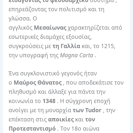
επηρεάζοντας τον πολιτισμό και τη
γλώσσα. Ο
αγγλικός
Μεσαίωνας
χαρακτηρίζεται από
εσωτερικές διαμάχες εξουσίας,
συγκρούσεις με
τη Γαλλία
και, το 1215,
την υπογραφή της
Magna Carta
.
Ένα συγκλονιστικό γεγονός ήταν
ο
Μαύρος Θάνατος
, που αποδεκάτισε τον
πληθυσμό και άλλαξε για πάντα την
κοινωνία το
1348
. Η σύγχρονη εποχή
ανοίγει με τη μοναρχία
των Tudor
, την
επέκταση στις
αποικίες
και
τον
Προτεσταντισμό
. Τον 18ο αιώνα