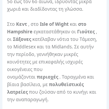
5ο έως τον 6ο αιώνα, ιδρύοντας μικρά
χωριά και διαδίδοντας τη γλώσσα.
Στο
Κεντ
, στο
Isle of Wight
και
στο
Hampshire
εγκαταστάθηκαν οι
Γιούτες
,
οι
Σάξονες
κατέλαβαν νότια του Τάμεση,
το Middlesex και τα Midlands. Σε αυτήν
την περίοδο, γεννήθηκαν μικρές
κοινότητες με επικεφαλής ισχυρές
οικογένειες που
ονομάζονται
περιοχές
. Ταραγμένα και
βίαια βασίλεια, με
πολυθεϊστικές
λατρείες
που ζούσαν από το κυνήγι και
την αναπαραγωγή.