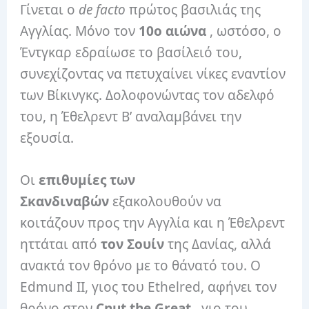
Γίνεται ο
de facto
πρώτος βασιλιάς της
Αγγλίας. Μόνο τον
10ο αιώνα
, ωστόσο, ο
Έντγκαρ εδραίωσε το βασίλειό του,
συνεχίζοντας να πετυχαίνει νίκες εναντίον
των Βίκινγκς. Δολοφονώντας τον αδελφό
του, η Έθελρεντ Β’ αναλαμβάνει την
εξουσία.
Οι
επιθυμίες των
Σκανδιναβών
εξακολουθούν να
κοιτάζουν προς την Αγγλία και η Έθελρεντ
ηττάται από
τον Σουίν
της Δανίας, αλλά
ανακτά τον θρόνο με το θάνατό του. Ο
Edmund II, γιος του Ethelred, αφήνει τον
θρόνο στον
Cnut the Great
, γιο του