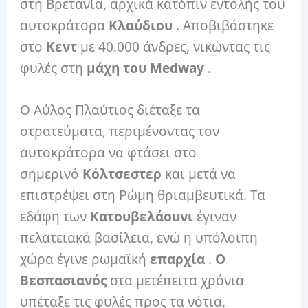
στη Βρετανία, αρχικά κατόπιν εντολής του
αυτοκράτορα
Κλαύδιου
. Αποβιβάστηκε
στο
Κεντ
με 40.000 άνδρες, νικώντας τις
φυλές στη
μάχη του Medway
.
Ο Αύλος Πλαύτιος διέταξε τα
στρατεύματα, περιμένοντας τον
αυτοκράτορα να φτάσει στο
σημερινό
Κόλτσεστερ
και μετά να
επιστρέψει στη Ρώμη θριαμβευτικά. Τα
εδάφη των
Κατουβελάουνι
έγιναν
πελατειακά βασίλεια, ενώ η υπόλοιπη
χώρα έγινε ρωμαϊκή
επαρχία
.
Ο
Βεσπασιανός
στα μετέπειτα χρόνια
υπέταξε τις φυλές προς τα νότια,