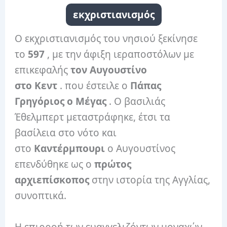
εκχριστιανισμός
Ο εκχριστιανισμός του νησιού ξεκίνησε
το
597
, με την άφιξη ιεραποστόλων με
επικεφαλής
τον Αυγουστίνο
στο Κεντ
. που έστειλε ο
Πάπας
Γρηγόριος ο Μέγας
. Ο βασιλιάς
Έθελμπερτ μεταστράφηκε, έτσι τα
βασίλεια στο νότο και
στο
Καντέρμπουρι
ο Αυγουστίνος
επενδύθηκε ως ο
πρώτος
αρχιεπίσκοπος
στην ιστορία της Αγγλίας,
συνοπτικά.
Η επιρροή των ευαγγελιζόντων μοναχών