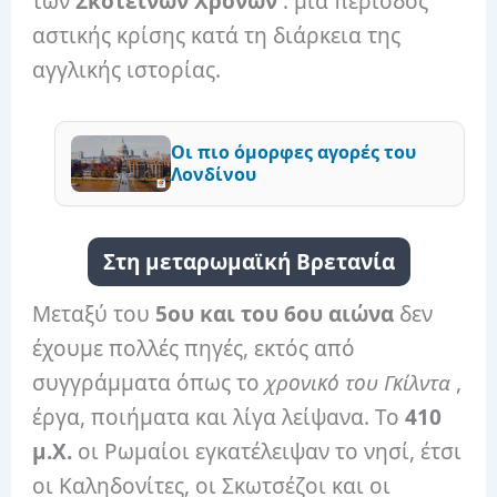
των
Σκοτεινών Χρόνων
: μια περίοδος
αστικής κρίσης κατά τη διάρκεια της
αγγλικής ιστορίας.
Οι πιο όμορφες αγορές του
Λονδίνου
Στη μεταρωμαϊκή Βρετανία
Μεταξύ του
5ου και του 6ου αιώνα
δεν
έχουμε πολλές πηγές, εκτός από
συγγράμματα όπως το
χρονικό του Γκίλντα
,
έργα, ποιήματα και λίγα λείψανα. Το
410
μ.Χ.
οι Ρωμαίοι εγκατέλειψαν το νησί, έτσι
οι Καληδονίτες, οι Σκωτσέζοι και οι