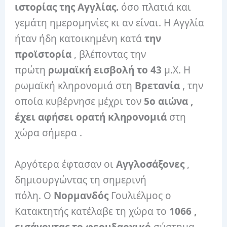
ιστορίας της Αγγλίας.
όσο πλατιά και
γεμάτη ημερομηνίες κι αν είναι. Η Αγγλία
ήταν ήδη κατοικημένη κατά
την
προϊστορία
, βλέποντας την
πρώτη
ρωμαϊκή εισβολή το 43
μ.Χ. Η
ρωμαϊκή κληρονομιά στη
Βρετανία
, την
οποία κυβέρνησε μέχρι τον
5ο αιώνα ,
έχει αφήσει ορατή κληρονομιά
στη
χώρα σήμερα .
Αργότερα έφτασαν οι
Αγγλοσάξονες
,
δημιουργώντας τη σημερινή
πόλη. Ο
Νορμανδός
Γουλιέλμος ο
Κατακτητής κατέλαβε τη χώρα το
1066 ,
εισάγοντας το φεουδαρχικό
σύστημα ,