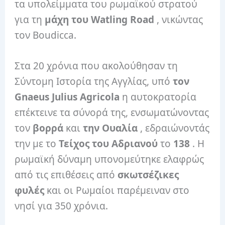
τα υπολείμματα του ρωμαϊκού στρατού
για τη
μάχη του Watling Road
, νικώντας
τον Boudicca.
Στα 20 χρόνια που ακολούθησαν τη
Σύντομη Ιστορία της Αγγλίας, υπό
τον
Gnaeus Julius Agricola
η αυτοκρατορία
επέκτεινε τα σύνορά της, ενσωματώνοντας
τον
βορρά
και
την Ουαλία
, εδραιώνοντάς
την με το
Τείχος του Αδριανού
το
138
. Η
ρωμαϊκή δύναμη υπονομεύτηκε ελαφρώς
από τις επιθέσεις από
σκωτσέζικες
φυλές
και οι Ρωμαίοι παρέμειναν στο
νησί για 350 χρόνια.