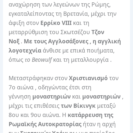
αναχώρηση των λεγεώνων της Ρώμης,
εγκαταλείποντας τη Βρετανία, μέχρι την
άφιξη στον
Ερρίκο VIII
και τη
μεταρρύθμιση του Σκωτσέζου
Τζον
Νοξ
.
Με τους Αγγλοσάξονες , η αγγλική
λογοτεχνία
άνθισε με επικά ποιήματα,
όπως
το Beowulf
και τη μεταλλουργία .
Μεταστράφηκαν στον
Χριστιανισμό
τον
7ο αιώνα , οδηγώντας έτσι στη
γέννηση
μοναστηριών
και
μοναστηριών
,
μέχρι τις επιθέσεις
των Βίκινγκ
μεταξύ
8ου και 9ου αιώνα. Η
κατάρρευση της
Ρωμαϊκής Αυτοκρατορίας
ήταν η αρχή