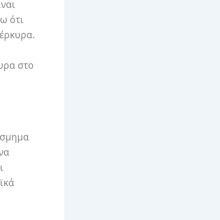
ίναι
ζω ότι
Κέρκυρα.
κυρα στο
όσμημα
να
ι
ϊκά