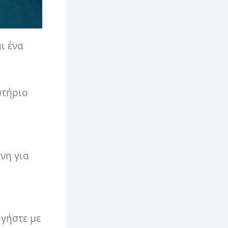
ι ένα
ωτήριο
νη για
ηγήστε με