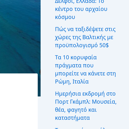
Δελφοί, Ελλάδα: Το
ι
κέντρο του αρχαίου
α
:
κόσμου
Πώς να ταξιδέψετε στις
χώρες της Βαλτικής με
προϋπολογισμό 50$
Τα 10 κορυφαία
πράγματα που
μπορείτε να κάνετε στη
Ρώμη, Ιταλία
Ημερήσια εκδρομή στο
Πορτ Γκάμπλ: Μουσεία,
θέα, φαγητό και
καταστήματα