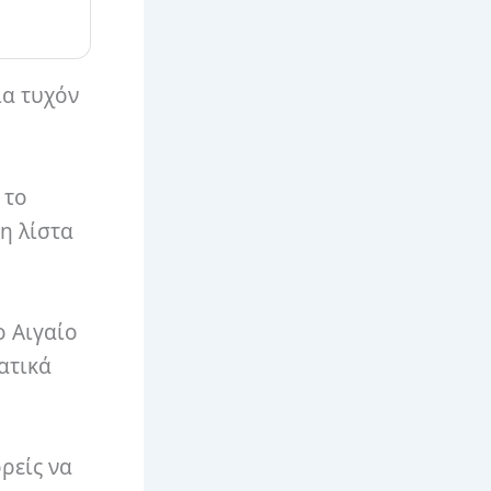
ια τυχόν
 το
η λίστα
ο Αιγαίο
ατικά
ρείς να