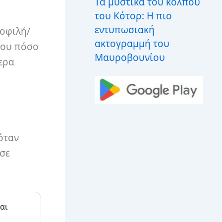
Τα μυστικά του κόλπου
του Κότορ: Η πιο
εντυπωσιακή
μοφιλή/
ακτογραμμή του
του πόσο
Μαυροβουνίου
τερα
όταν
ύσε
αι