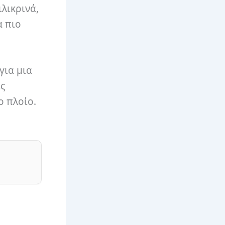
ιλικρινά,
α πιο
για μια
ις
ο πλοίο.