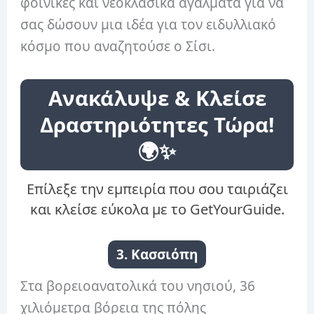
φοίνικες και νεοκλασικά αγάλματα για να
σας δώσουν μια ιδέα για τον ειδυλλιακό
κόσμο που αναζητούσε ο Σίσι.
Ανακάλυψε & Κλείσε
Δραστηριότητες Τώρα!
🌍✨
Επίλεξε την εμπειρία που σου ταιριάζει
και κλείσε εύκολα με το GetYourGuide.
3. Κασσιόπη
Στα βορειοανατολικά του νησιού, 36
χιλιόμετρα βόρεια της πόλης