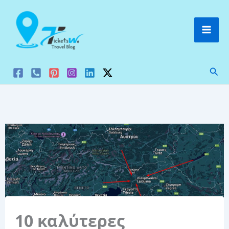
Μετάβαση
στο
περιεχόμενο
Ανα
10 καλύτερες