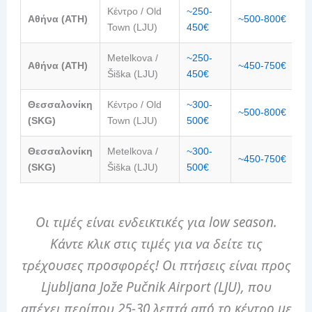
Κέντρο / Old
~250-
Αθήνα (ATH)
~500-800€
~
Town (LJU)
450€
Metelkova /
~250-
Αθήνα (ATH)
~450-750€
~
Šiška (LJU)
450€
Θεσσαλονίκη
Κέντρο / Old
~300-
~500-800€
~
(SKG)
Town (LJU)
500€
Θεσσαλονίκη
Metelkova /
~300-
~450-750€
~
(SKG)
Šiška (LJU)
500€
Οι τιμές είναι ενδεικτικές για low season.
Κάντε κλικ στις τιμές για να δείτε τις
τρέχουσες προσφορές! Οι πτήσεις είναι προς
Ljubljana Jože Pučnik Airport (LJU), που
απέχει περίπου 25-30 λεπτά από το κέντρο με