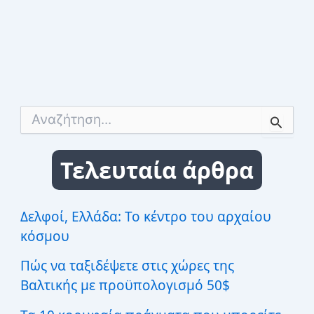
Α
ν
α
ζ
Τελευταία άρθρα
ή
τ
η
σ
Δελφοί, Ελλάδα: Το κέντρο του αρχαίου
η
κόσμου
γ
ι
Πώς να ταξιδέψετε στις χώρες της
α
:
Βαλτικής με προϋπολογισμό 50$