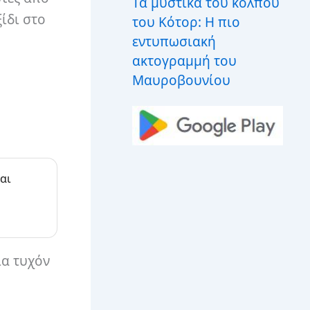
Τα μυστικά του κόλπου
ίδι στο
του Κότορ: Η πιο
εντυπωσιακή
ακτογραμμή του
Μαυροβουνίου
αι
ια τυχόν