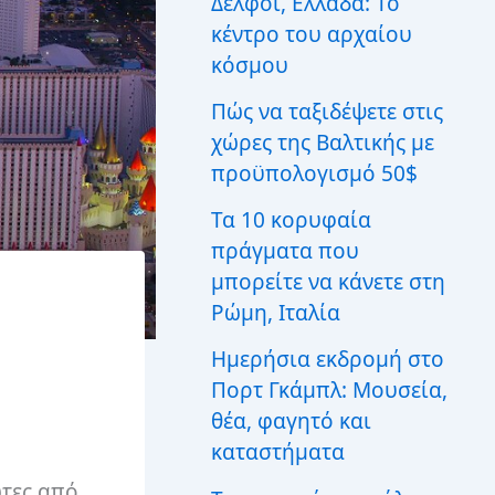
Δελφοί, Ελλάδα: Το
ι
κέντρο του αρχαίου
α
:
κόσμου
Πώς να ταξιδέψετε στις
χώρες της Βαλτικής με
προϋπολογισμό 50$
Τα 10 κορυφαία
πράγματα που
μπορείτε να κάνετε στη
Ρώμη, Ιταλία
Ημερήσια εκδρομή στο
Πορτ Γκάμπλ: Μουσεία,
θέα, φαγητό και
καταστήματα
ώτες από