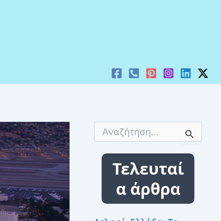
Α
ν
α
ζ
Τελευταί
ή
τ
α άρθρα
η
σ
η
γ