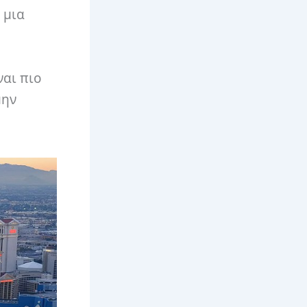
 μια
ναι πιο
μην