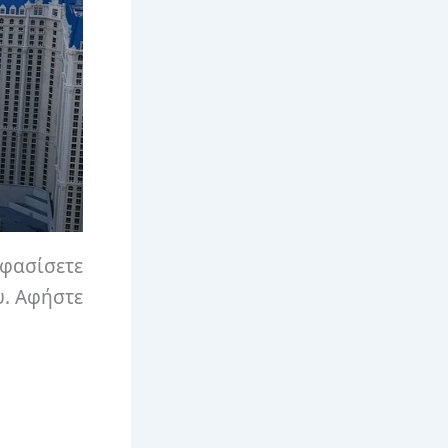
οφασίσετε
υ. Αφήστε