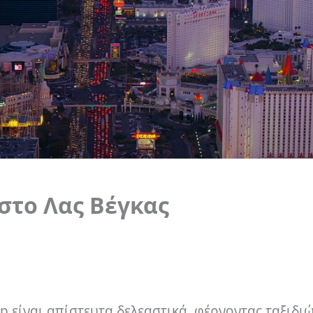
 στο Λας Βέγκας
p είναι απίστευτα δελεαστικά, φέρνοντας ταξιδι