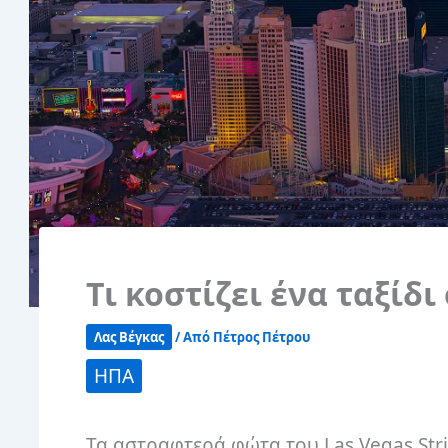
Τι κοστίζει ένα ταξίδι
Λας Βέγκας
/ Από
Πέτρος Πέτρου
ΗΠΑ
Τα αστραφτερά φώτα του Las Vegas Stri