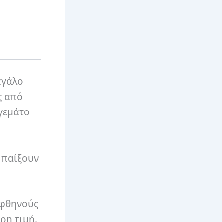
εγάλο
ς από
 γεμάτο
α παίξουν
 φθηνούς
ρη τιμή.