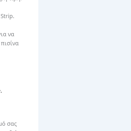
Strip.
για να
 πισίνα
.
μό σας