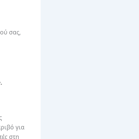
ού σας,
.
ς
κριβό για
πές στη