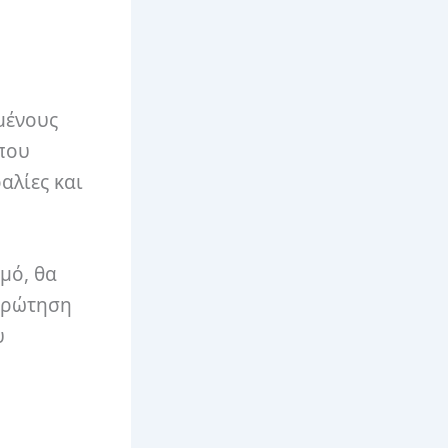
μένους
 που
αλίες και
μό, θα
 ερώτηση
υ