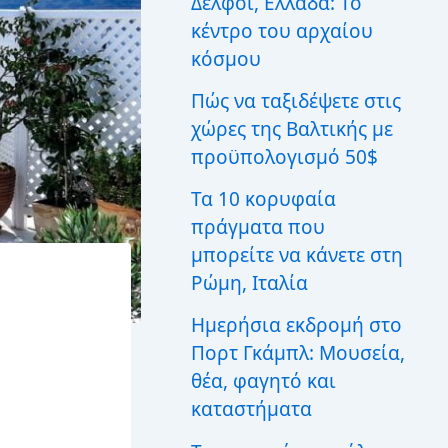
Δελφοί, Ελλάδα: Το
ι
κέντρο του αρχαίου
α
:
κόσμου
Πώς να ταξιδέψετε στις
χώρες της Βαλτικής με
προϋπολογισμό 50$
Τα 10 κορυφαία
πράγματα που
μπορείτε να κάνετε στη
Ρώμη, Ιταλία
Ημερήσια εκδρομή στο
Πορτ Γκάμπλ: Μουσεία,
θέα, φαγητό και
καταστήματα