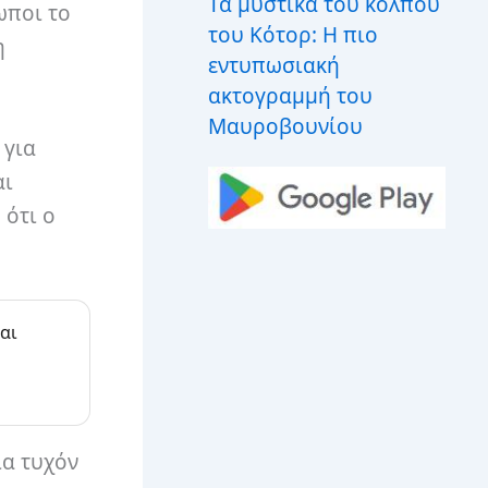
Τα μυστικά του κόλπου
ωποι το
του Κότορ: Η πιο
η
εντυπωσιακή
ακτογραμμή του
Μαυροβουνίου
 για
αι
ότι ο
αι
ια τυχόν