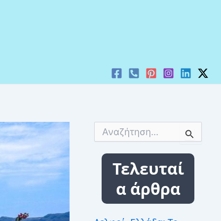
Α
ν
α
ζ
Τελευταί
ή
τ
α άρθρα
η
σ
η
γ