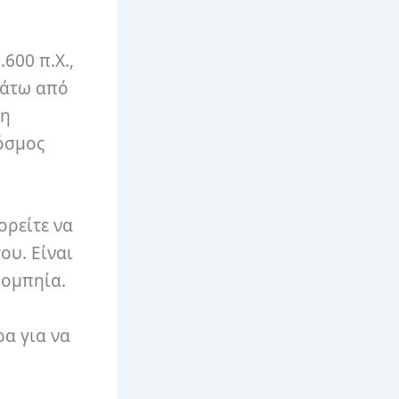
600 π.Χ.,
κάτω από
δη
όσμος
ορείτε να
ου. Είναι
Πομπηία.
ρα για να