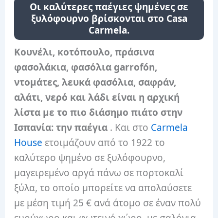
Οι καλύτερες παέγιες ψημένες σε
ξυλόφουρνο βρίσκονται στο Casa
Carmela.
Κουνέλι, κοτόπουλο, πράσινα
φασολάκια, φασόλια garrofón,
ντομάτες, λευκά φασόλια, σαφράν,
αλάτι, νερό και λάδι είναι η αρχική
λίστα με το πιο διάσημο πιάτο στην
Ισπανία: την παέγια
. Και στο
Carmela
House
ετοιμάζουν από το 1922 το
καλύτερο ψημένο σε ξυλόφουρνο,
μαγειρεμένο αργά πάνω σε πορτοκαλί
ξύλα, το οποίο μπορείτε να απολαύσετε
με μέση τιμή 25 € ανά άτομο σε έναν πολύ
ευρύχωρο και φωτεινό χώρο, με σαλόνια