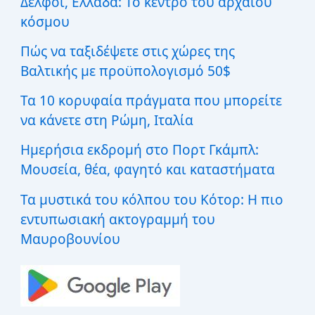
Δελφοί, Ελλάδα: Το κέντρο του αρχαίου
η
κόσμου
γ
ι
Πώς να ταξιδέψετε στις χώρες της
α
:
Βαλτικής με προϋπολογισμό 50$
Τα 10 κορυφαία πράγματα που μπορείτε
να κάνετε στη Ρώμη, Ιταλία
Ημερήσια εκδρομή στο Πορτ Γκάμπλ:
Μουσεία, θέα, φαγητό και καταστήματα
Τα μυστικά του κόλπου του Κότορ: Η πιο
εντυπωσιακή ακτογραμμή του
Μαυροβουνίου