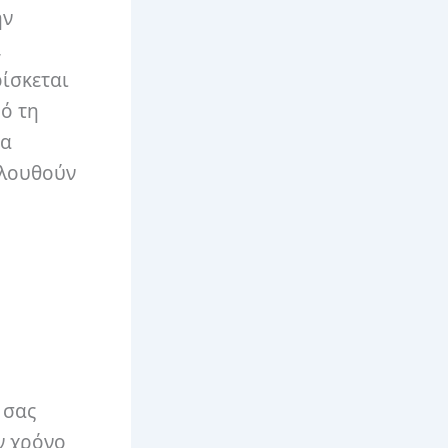
ην
,
ρίσκεται
πό τη
μα
ολουθούν
 σας
ν χρόνο