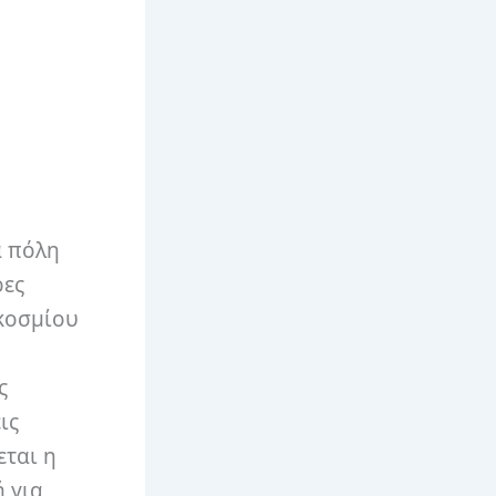
α πόλη
ρες
γκοσμίου
ς
ις
εται η
ή για