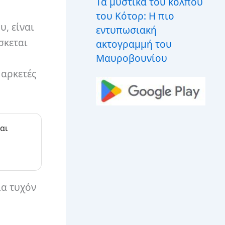
Τα μυστικά του κόλπου
του Κότορ: Η πιο
υ, είναι
εντυπωσιακή
σκεται
ακτογραμμή του
Μαυροβουνίου
 αρκετές
αι
ια τυχόν