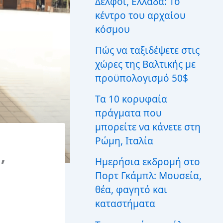
Δελφοί, Ελλάδα: Το
ι
κέντρο του αρχαίου
α
:
κόσμου
Πώς να ταξιδέψετε στις
χώρες της Βαλτικής με
προϋπολογισμό 50$
Τα 10 κορυφαία
πράγματα που
μπορείτε να κάνετε στη
Ρώμη, Ιταλία
,
Ημερήσια εκδρομή στο
Πορτ Γκάμπλ: Μουσεία,
θέα, φαγητό και
καταστήματα