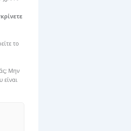
γκρίνετε
είτε το
άς; Μην
υ είναι