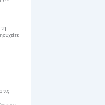
 τη
νησυχείτε
η
.
ς
 τις