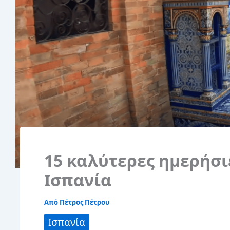
15 καλύτερες ημερήσι
Ισπανία
Από
Πέτρος Πέτρου
Ισπανία