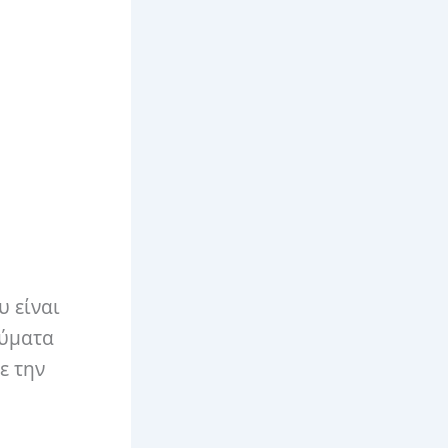
υ είναι
θύματα
ε την