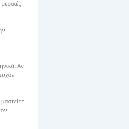
 μερικές
ην
ηνικά. Αν
 τυχόν
ιμαστείτε
τον