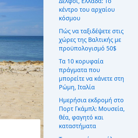
Δελφοί, Ελλάδα: Το
ι
κέντρο του αρχαίου
α
:
κόσμου
Πώς να ταξιδέψετε στις
χώρες της Βαλτικής με
προϋπολογισμό 50$
Τα 10 κορυφαία
πράγματα που
μπορείτε να κάνετε στη
Ρώμη, Ιταλία
Ημερήσια εκδρομή στο
Πορτ Γκάμπλ: Μουσεία,
θέα, φαγητό και
καταστήματα