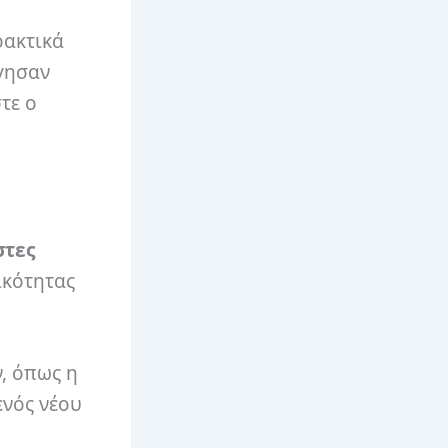
ρακτικά
ργησαν
τε ο
στες
ικότητας
, όπως η
ενός νέου