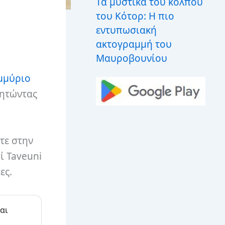
Τα μυστικά του κόλπου
του Κότορ: Η πιο
εντυπωσιακή
ακτογραμμή του
Μαυροβουνίου
μμύριο
ζητώντας
τε στην
ί Taveuni
ες.
αι