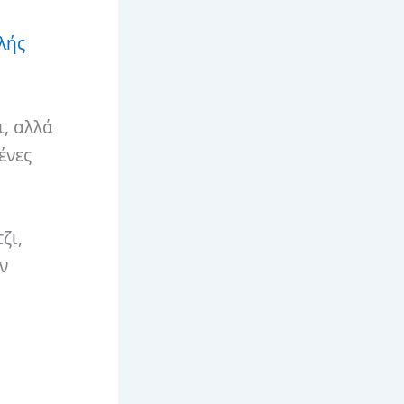
λής
ι, αλλά
ένες
ζι,
ν