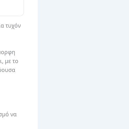
ια τυχόν
όμορφη
, με το
εύουσα
ασμό να