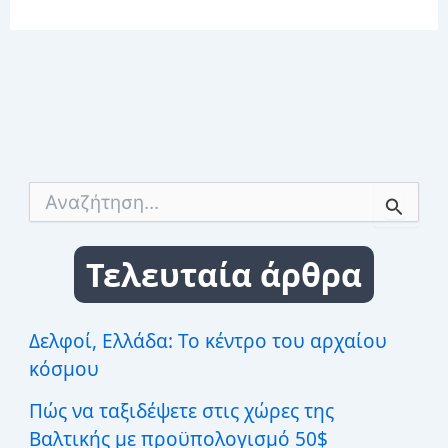
Α
ν
α
ζ
Τελευταία άρθρα
ή
τ
η
σ
Δελφοί, Ελλάδα: Το κέντρο του αρχαίου
η
κόσμου
γ
ι
Πώς να ταξιδέψετε στις χώρες της
α
:
Βαλτικής με προϋπολογισμό 50$