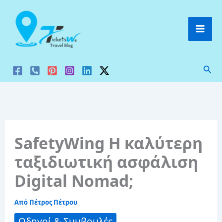
Μετάβαση
στο
περιεχόμενο
Ανα
SafetyWing Η καλύτερη
ταξιδιωτική ασφάλιση
Digital Nomad;
Από
Πέτρος Πέτρου
Οδηγοί & Συμβουλές