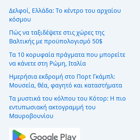
η
σ
Δελφοί, Ελλάδα: Το κέντρο του αρχαίου
η
κόσμου
γ
ι
Πώς να ταξιδέψετε στις χώρες της
α
:
Βαλτικής με προϋπολογισμό 50$
Τα 10 κορυφαία πράγματα που μπορείτε
να κάνετε στη Ρώμη, Ιταλία
Ημερήσια εκδρομή στο Πορτ Γκάμπλ:
Μουσεία, θέα, φαγητό και καταστήματα
Τα μυστικά του κόλπου του Κότορ: Η πιο
εντυπωσιακή ακτογραμμή του
Μαυροβουνίου