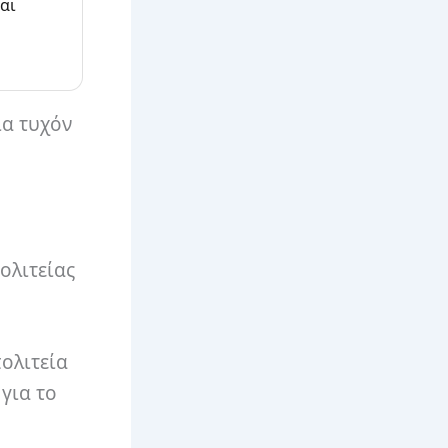
αι
ια τυχόν
ολιτείας
πολιτεία
για το