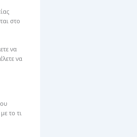
είας
ται στο
ετε να
έλετε να
που
με το τι