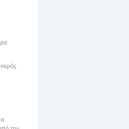
ιρα
οσερός
τα
από την