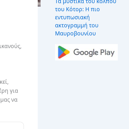
Τα μυστικά του κόλπου
του Κότορ: Η πιο
εντυπωσιακή
ακτογραμμή του
Μαυροβουνίου
ικανούς,
κεί,
έρη για
 μας να