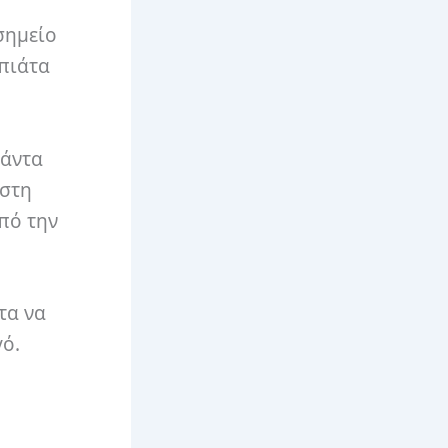
σημείο
 πιάτα
πάντα
 στη
πό την
τα να
γό.