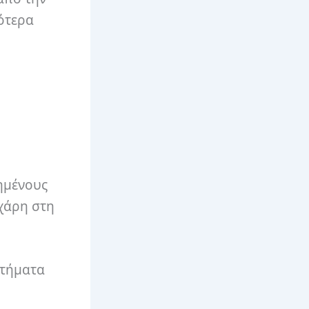
σότερα
ημένους
 χάρη στη
στήματα