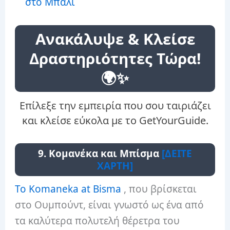
στο Μπαλί
Ανακάλυψε & Κλείσε
Δραστηριότητες Τώρα!
🌍✨
Επίλεξε την εμπειρία που σου ταιριάζει
και κλείσε εύκολα με το GetYourGuide.
9. Κομανέκα και Μπίσμα
[ΔΕΙΤΕ
ΧΑΡΤΗ]
Το Komaneka at Bisma
, που βρίσκεται
στο Ουμπούντ, είναι γνωστό ως ένα από
τα καλύτερα πολυτελή θέρετρα του