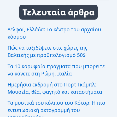
α
ζ
Τελευταία άρθρα
ή
τ
η
σ
Δελφοί, Ελλάδα: Το κέντρο του αρχαίου
η
κόσμου
γ
ι
Πώς να ταξιδέψετε στις χώρες της
α
:
Βαλτικής με προϋπολογισμό 50$
Τα 10 κορυφαία πράγματα που μπορείτε
να κάνετε στη Ρώμη, Ιταλία
Ημερήσια εκδρομή στο Πορτ Γκάμπλ:
Μουσεία, θέα, φαγητό και καταστήματα
Τα μυστικά του κόλπου του Κότορ: Η πιο
εντυπωσιακή ακτογραμμή του