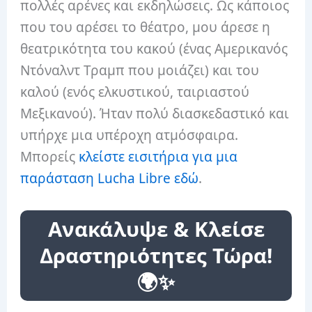
πολλές αρένες και εκδηλώσεις. Ως κάποιος
που του αρέσει το θέατρο, μου άρεσε η
θεατρικότητα του κακού (ένας Αμερικανός
Ντόναλντ Τραμπ που μοιάζει) και του
καλού (ενός ελκυστικού, ταιριαστού
Μεξικανού). Ήταν πολύ διασκεδαστικό και
υπήρχε μια υπέροχη ατμόσφαιρα.
Μπορείς
κλείστε εισιτήρια για μια
παράσταση Lucha Libre εδώ
.
Ανακάλυψε & Κλείσε
Δραστηριότητες Τώρα!
🌍✨