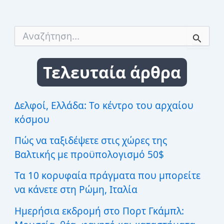
Α
ν
α
ζ
Τελευταία άρθρα
ή
τ
η
σ
Δελφοί, Ελλάδα: Το κέντρο του αρχαίου
η
κόσμου
γ
ι
Πώς να ταξιδέψετε στις χώρες της
α
:
Βαλτικής με προϋπολογισμό 50$
Τα 10 κορυφαία πράγματα που μπορείτε
να κάνετε στη Ρώμη, Ιταλία
Ημερήσια εκδρομή στο Πορτ Γκάμπλ: