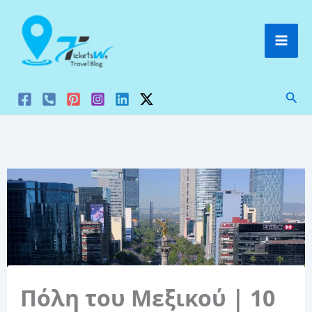
Μετάβαση
στο
περιεχόμενο
Ανα
Πόλη του Μεξικού | 10