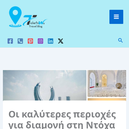
Μετάβαση
στο
περιεχόμενο
Ανα
Οι καλύτερες περιοχές
για διαμονή στη Ντόχα