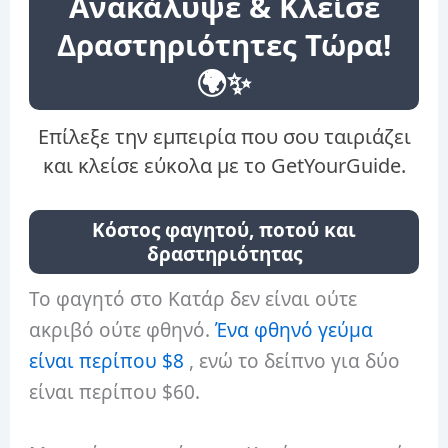
Ανακάλυψε & Κλείσε
Δραστηριότητες Τώρα!
🌍✨
Επίλεξε την εμπειρία που σου ταιριάζει
και κλείσε εύκολα με το GetYourGuide.
Κόστος φαγητού, ποτού και
δραστηριότητας
Το φαγητό στο Κατάρ δεν είναι ούτε
ακριβό ούτε φθηνό.
Ένα φθηνό γεύμα
είναι περίπου $8
, ενώ το δείπνο για δύο
είναι περίπου $60.