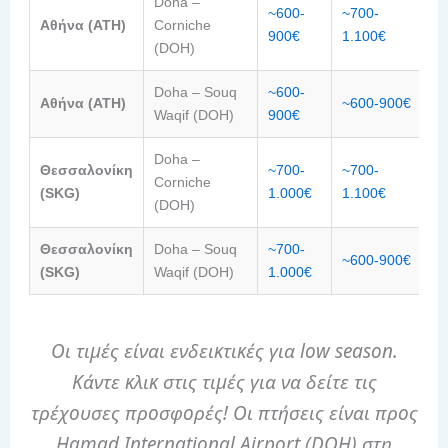
Doha –
~600-
~700-
Αθήνα (ATH)
Corniche
~
900€
1.100€
(DOH)
Doha – Souq
~600-
Αθήνα (ATH)
~600-900€
~
Waqif (DOH)
900€
Doha –
Θεσσαλονίκη
~700-
~700-
Corniche
~
(SKG)
1.000€
1.100€
(DOH)
Θεσσαλονίκη
Doha – Souq
~700-
~600-900€
~
(SKG)
Waqif (DOH)
1.000€
Οι τιμές είναι ενδεικτικές για low season.
Κάντε κλικ στις τιμές για να δείτε τις
τρέχουσες προσφορές! Οι πτήσεις είναι προς
Hamad International Airport (DOH) στη