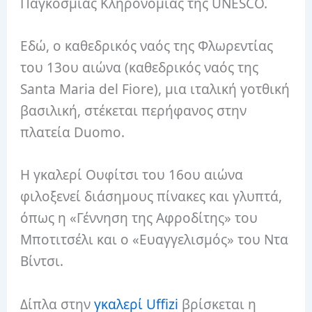
Παγκόσμιας Κληρονομιάς της UNESCO.
Εδώ, ο καθεδρικός ναός της Φλωρεντίας
του 13ου αιώνα (καθεδρικός ναός της
Santa Maria del Fiore), μια ιταλική γοτθική
βασιλική, στέκεται περήφανος στην
πλατεία Duomo.
Η γκαλερί Ουφίτσι του 16ου αιώνα
φιλοξενεί διάσημους πίνακες και γλυπτά,
όπως η «Γέννηση της Αφροδίτης» του
Μποτιτσέλι και ο «Ευαγγελισμός» του Ντα
Βίντσι.
Δίπλα στην
γκαλερί Uffizi
βρίσκεται η