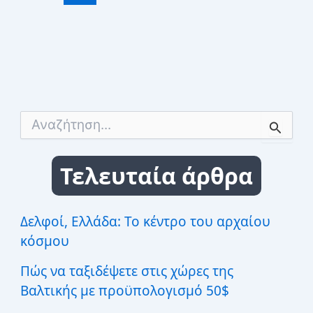
για
να
επισκεφθείτε
τη
Φλωρεντία
Α
ν
α
ζ
Τελευταία άρθρα
ή
τ
η
σ
Δελφοί, Ελλάδα: Το κέντρο του αρχαίου
η
κόσμου
γ
ι
Πώς να ταξιδέψετε στις χώρες της
α
:
Βαλτικής με προϋπολογισμό 50$