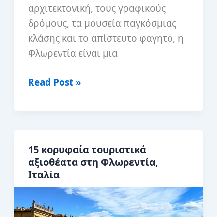
αρχιτεκτονική, τους γραφικούς
δρόμους, τα μουσεία παγκόσμιας
κλάσης και το απίστευτο φαγητό, η
Φλωρεντία είναι μια
Φλωρεντία
Read Post »
:Οι
καλύτερες
γειτονιές
για
15 κορυφαία τουριστικά
την
αξιοθέατα στη Φλωρεντία,
επίσκεψή
Ιταλία
σας