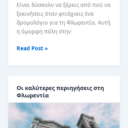
Είναι δύσκολο να ξέρεις από πού να
ξεκινήσεις όταν φτιάχνεις ένα
δρομολόγιο για τη Φλωρεντία. Αυτή
η όμορφη πόλη στην
Πώς
Read Post »
να
αγοράσετε
εισιτήρια
για
Οι καλύτερες περιηγήσεις στη
το
Φλωρεντία
Palazzo
Vecchio
Florence