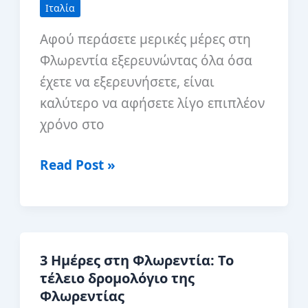
Ιταλία
Αφού περάσετε μερικές μέρες στη
Φλωρεντία εξερευνώντας όλα όσα
έχετε να εξερευνήσετε, είναι
καλύτερο να αφήσετε λίγο επιπλέον
χρόνο στο
Οι
Read Post »
καλύτερες
ημερήσιες
εκδρομές
από
3 Ημέρες στη Φλωρεντία: Το
τη
τέλειο δρομολόγιο της
Φλωρεντία
Φλωρεντίας