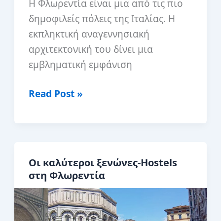
Η Φλωρεντία είναι μια από τις πιο
δημοφιλείς πόλεις της Ιταλίας. Η
εκπληκτική αναγεννησιακή
αρχιτεκτονική του δίνει μια
εμβληματική εμφάνιση
Οι
Read Post »
καλύτερες
περιηγήσεις
με
τα
Οι καλύτεροι ξενώνες-Hostels
πόδια
στη Φλωρεντία
στη
Φλωρεντία