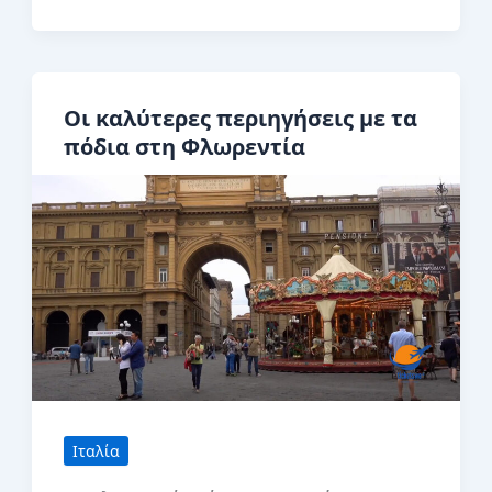
τουριστικά
αξιοθέατα
στη
Οι καλύτερες περιηγήσεις με τα
Φλωρεντία,
πόδια στη Φλωρεντία
Ιταλία
Ιταλία