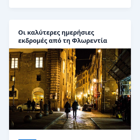
περιηγήσεις
στη
Φλωρεντία
Οι καλύτερες ημερήσιες
εκδρομές από τη Φλωρεντία