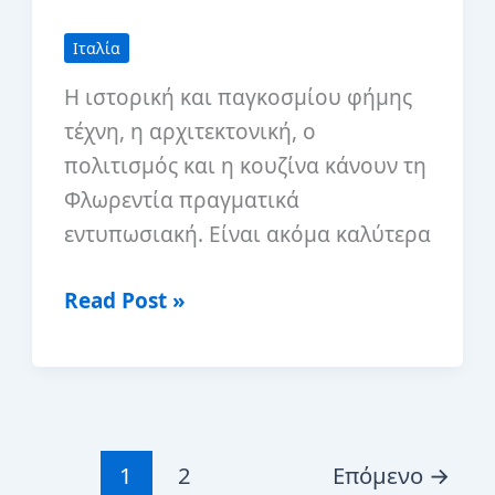
Ιταλία
Η ιστορική και παγκοσμίου φήμης
τέχνη, η αρχιτεκτονική, ο
πολιτισμός και η κουζίνα κάνουν τη
Φλωρεντία πραγματικά
εντυπωσιακή. Είναι ακόμα καλύτερα
Οι
Read Post »
καλύτερες
και
οι
χειρότερες
στιγμές
1
2
Επόμενο
→