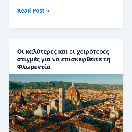
3
Read Post »
Ημέρες
στη
Φλωρεντία:
Το
Οι καλύτερες και οι χειρότερες
τέλειο
στιγμές για να επισκεφθείτε τη
δρομολόγιο
Φλωρεντία
της
Φλωρεντίας