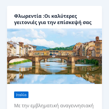
με
σακίδιο
Φλωρεντία :Οι καλύτερες
στη
γειτονιές για την επίσκεψή σας
Φλωρεντία
Ιταλία
Με την εμβληματική αναγεννησιακή