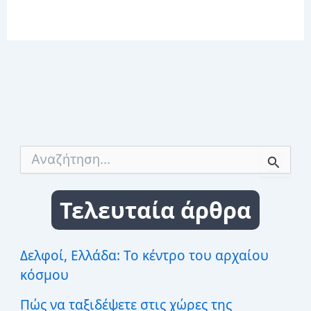
Α
ν
α
ζ
Τελευταία άρθρα
ή
τ
η
σ
Δελφοί, Ελλάδα: Το κέντρο του αρχαίου
η
κόσμου
γ
ι
Πώς να ταξιδέψετε στις χώρες της
α