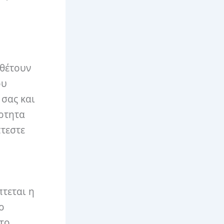
αθέτουν
ου
 σας και
ρτητα
πτεστε
πτεται η
ο
το