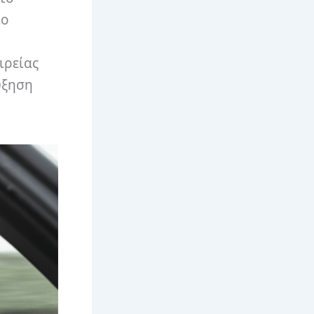
ίο
ιρείας
ύξηση