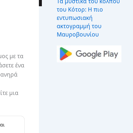
Τα μυστικά του κόλπου
του Κότορ: Η πιο
εντυπωσιακή
ακτογραμμή του
Μαυροβουνίου
ος με τα
άσετε ένα
απανηρά
ίτε μια
αι