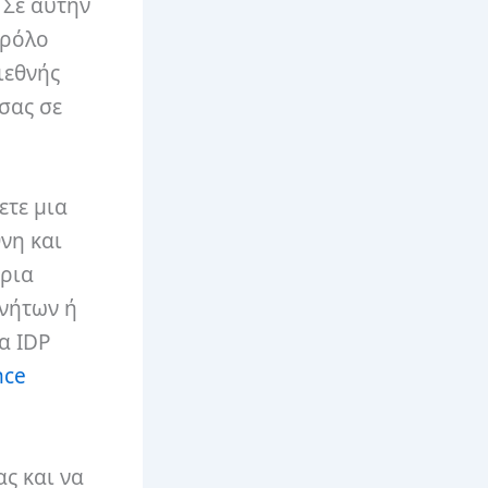
 Σε αυτήν
αρόλο
ιεθνής
σας σε
ετε μια
νη και
ώρια
ινήτων ή
α IDP
nce
ας και να