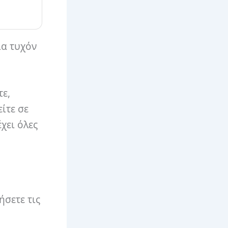
ια τυχόν
τε,
ίτε σε
χει όλες
ήσετε τις