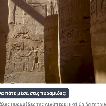
α πάτε μέσα στις πυραμίδες;
άλες Πυραμίδες της Αιγύπτου!
Εκεί θα δείτε του