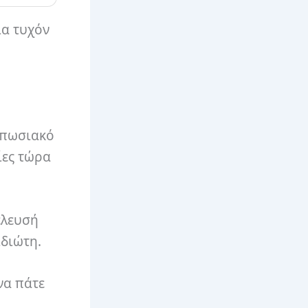
ια τυχόν
υπωσιακό
ίες τώρα
έλευσή
ιδιώτη.
να πάτε