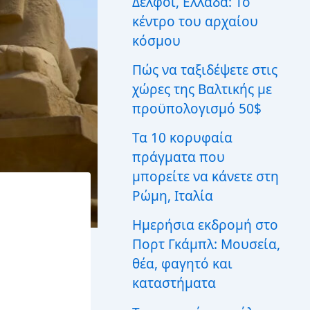
Δελφοί, Ελλάδα: Το
ι
κέντρο του αρχαίου
α
:
κόσμου
Πώς να ταξιδέψετε στις
χώρες της Βαλτικής με
προϋπολογισμό 50$
Τα 10 κορυφαία
πράγματα που
μπορείτε να κάνετε στη
Ρώμη, Ιταλία
Ημερήσια εκδρομή στο
Πορτ Γκάμπλ: Μουσεία,
θέα, φαγητό και
καταστήματα