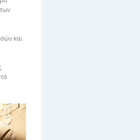
 των
σσών και
ς
στό