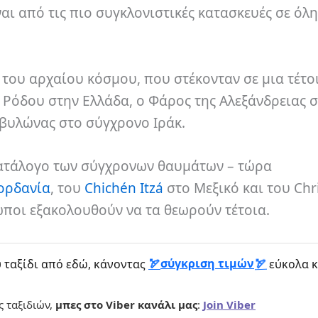
αι από τις πιο συγκλονιστικές κατασκευές σε όλη
του αρχαίου κόσμου, που στέκονταν σε μια τέτο
Ρόδου στην Ελλάδα, ο Φάρος της Αλεξάνδρειας 
αβυλώνας στο σύγχρονο Ιράκ.
κατάλογο των σύγχρονων θαυμάτων – τώρα
Ιορδανία
, του
Chichén Itzá
στο Μεξικό και του Chri
ποι εξακολουθούν να τα θεωρούν τέτοια.
σύγκριση τιμών
 ταξίδι από εδώ, κάνοντας
εύκολα κ
ς ταξιδιών,
μπες στο Viber κανάλι μας
:
Join Viber