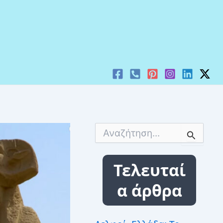
Α
ν
α
ζ
Τελευταί
ή
τ
α άρθρα
η
σ
η
γ