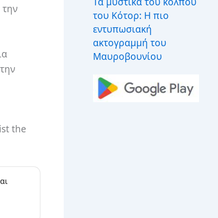
Τα μυστικά του κόλπου
 την
του Κότορ: Η πιο
εντυπωσιακή
ακτογραμμή του
ια
Μαυροβουνίου
στην
st the
αι