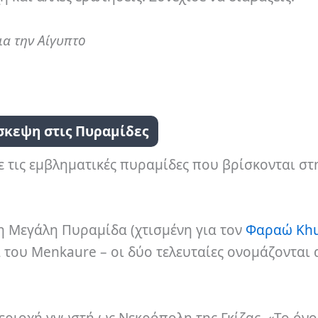
ια την Αίγυπτο
σκεψη στις Πυραμίδες
ε τις εμβληματικές πυραμίδες που βρίσκονται στη
τη Μεγάλη Πυραμίδα (χτισμένη για τον
Φαραώ Kh
 του Menkaure – οι δύο τελευταίες ονομάζονται 
περιοχή γνωστή ως Νεκρόπολη της Γκίζας. «Το όν