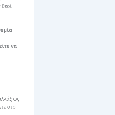
 θεοί
θεμία
είτε να
αλλάξ ως
ετε στο