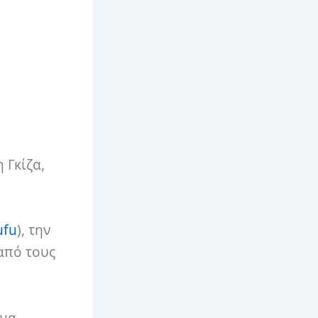
 Γκίζα,
ufu
), την
από τους
ομα