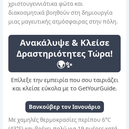
χριστουγεννιάτικα φώτα και
διακοσμητικά βοηθούν στη δημιουργία
μιας μαγευτικής ατμόσφαιρας στην πόλη.
Ανακάλυψε & Κλείσε
Δραστηριότητες Τώρα!
🌍✨
Επίλεξε την εμπειρία που σου ταιριάζει
και κλείσε εύκολα με το GetYourGuide.
Βανκούβερ τον Ιανουάριο
Με χαμηλές θερμοκρασίες περίπου 6°C
(43°F) και βρέχει πολύ για 19 ημέρες κατά