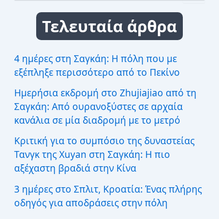
α
ζ
Τελευταία άρθρα
ή
τ
η
σ
4 ημέρες στη Σαγκάη: Η πόλη που με
η
εξέπληξε περισσότερο από το Πεκίνο
γ
ι
Ημερήσια εκδρομή στο Zhujiajiao από τη
α
:
Σαγκάη: Από ουρανοξύστες σε αρχαία
κανάλια σε μία διαδρομή με το μετρό
Κριτική για το συμπόσιο της δυναστείας
Τανγκ της Xuyan στη Σαγκάη: Η πιο
αξέχαστη βραδιά στην Κίνα
3 ημέρες στο Σπλιτ, Κροατία: Ένας πλήρης
οδηγός για αποδράσεις στην πόλη