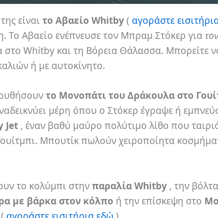
της είναι
το Αβαείο Whitby
(
αγοράστε εισιτήρι
. Το Αβαείο ενέπνευσε τον Μπραμ Στόκερ για
το
 στο Whitby και τη Βόρεια Θάλασσα. Μπορείτε ν
καλιών ή με αυτοκίνητο.
ολουθήσουν
το Μονοπάτι του Δράκουλα στο Γουί
αδεικνύει μέρη όπου ο Στόκερ έγραψε ή εμπνεύσ
 Jet
, έναν βαθύ μαύρο πολύτιμο λίθο που ταιρι
Γουίτμπι. Μπουτίκ πωλούν χειροποίητα κοσμήμα
ουν το κολύμπι στην
παραλία Whitby
, την βόλτ
ρα με βάρκα στον κόλπο
ή την επίσκεψη στο
Μο
(
αγοράστε εισιτήρια εδώ
).