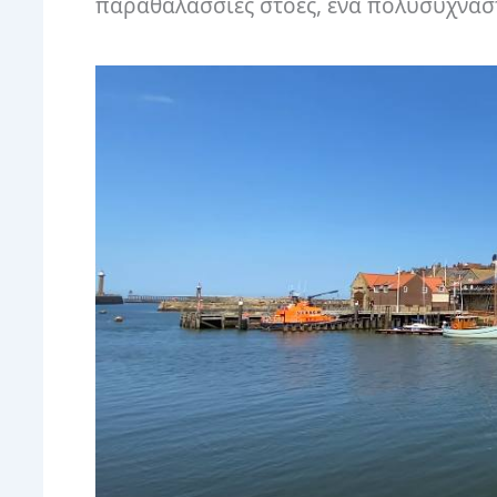
παραθαλάσσιες στοές, ένα πολυσύχναστο