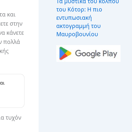
Τα μυστικά του κόλπου
του Κότορ: Η πιο
τα και
εντυπωσιακή
ετε στην
ακτογραμμή του
να κάνετε
Μαυροβουνίου
υν πολλά
ικής
αι
ια τυχόν