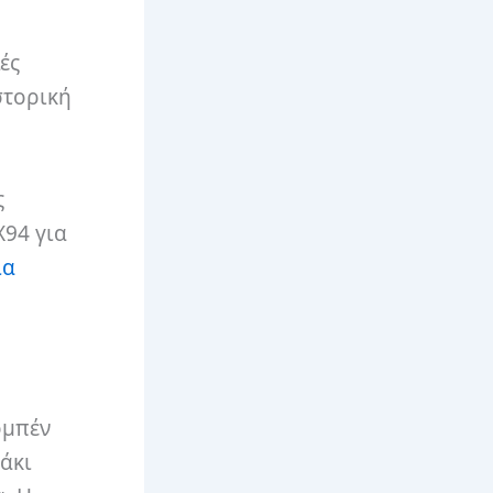
ές
στορική
ς
X94 για
ια
ομπέν
άκι