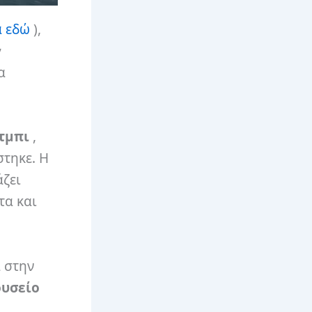
α εδώ
),
ν
α
τμπι
,
τηκε. Η
άζει
τα και
α στην
υσείο