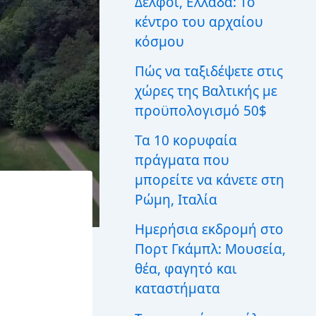
Δελφοί, Ελλάδα: Το
ι
κέντρο του αρχαίου
α
:
κόσμου
Πώς να ταξιδέψετε στις
χώρες της Βαλτικής με
προϋπολογισμό 50$
Τα 10 κορυφαία
πράγματα που
μπορείτε να κάνετε στη
Ρώμη, Ιταλία
Ημερήσια εκδρομή στο
Πορτ Γκάμπλ: Μουσεία,
θέα, φαγητό και
καταστήματα