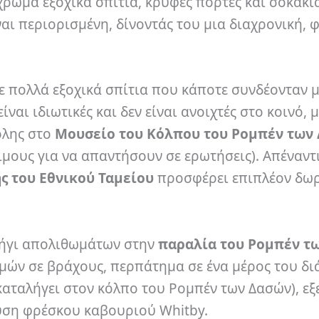
ρωμα εξοχικά σπίτια, κρυφές πόρτες και σοκάκια
ι περιορισμένη, δίνοντάς του μια διαχρονική, φ
ε πολλά εξοχικά σπίτια που κάποτε συνδέονταν 
ίναι ιδιωτικές και δεν είναι ανοιχτές στο κοινό, 
όλης στο
Μουσείο του Κόλπου του Ρομπέν των
σιμους για να απαντήσουν σε ερωτήσεις). Απέναντ
ς του Εθνικού Ταμείου
προσφέρει επιπλέον δω
νήγι απολιθωμάτων στην
παραλία του Ρομπέν τ
ών σε βράχους, περπάτημα σε ένα μέρος του δ
καταλήγει στον κόλπο του Ρομπέν των Δασών), ε
ση φρέσκου καβουριού Whitby.