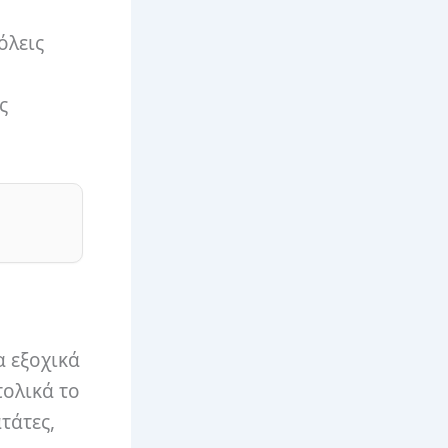
όλεις
ς
 εξοχικά
τολικά το
τάτες,