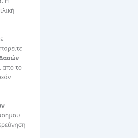
. Η
ιλική
με
μπορείτε
 Δασών
ι από το
ρεάν
ων
ιάσημου
ξερεύνηση