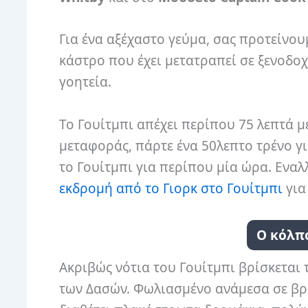
Για ένα αξέχαστο γεύμα, σας προτείνο
κάστρο που έχει μετατραπεί σε ξενοδοχε
γοητεία.
Το Γουίτμπι απέχει περίπου 75 λεπτά μ
μεταφοράς, πάρτε ένα 50λεπτο τρένο γ
το Γουίτμπι για περίπου μία ώρα. Εναλ
εκδρομή από το Γιορκ στο Γουίτμπι
για
Ο κόλπ
Ακριβώς νότια του Γουίτμπι βρίσκεται
των Δασών. Φωλιασμένο ανάμεσα σε βρ