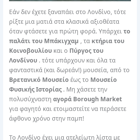
Εάν δεν έχετε ξαναπάει στο Λονδίνο, τότε
ρίξτε μια ματιά στα κλασικά αξιοθέατα
όταν φτάσετε για πρώτη φορά. Υπάρχει
το
παλάτι του Μπάκιγχαμ
, τα
κτήρια του
Κοινοβουλίου
και ο
Πύργος του
Λονδίνου
. τότε υπάρχουν και όλα τα
φανταστικά (και δωρεάν!) μουσεία, από το
Βρετανικό Μουσείο
έως το
Μουσείο
Φυσικής Ιστορίας
. Μη χάσετε την
πολυσύχναστη
αγορά Borough Market
για φαγητό και ετοιμαστείτε να περάσετε
άφθονο χρόνο στην παμπ!
Το Λονδίνο έχει μια ατελείωτη λίστα με