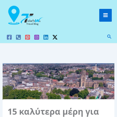
Μετάβαση
στο
περιεχόμενο
Ανα
15 καλύτερα μέρη για