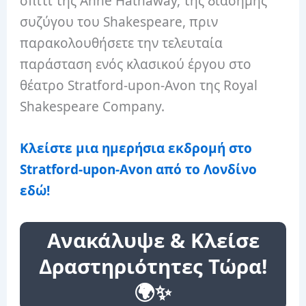
σπίτι της Anne Hathaway, της διάσημης
συζύγου του Shakespeare, πριν
παρακολουθήσετε την τελευταία
παράσταση ενός κλασικού έργου στο
θέατρο Stratford-upon-Avon της Royal
Shakespeare Company.
Κλείστε μια ημερήσια εκδρομή στο
Stratford-upon-Avon από το Λονδίνο
εδώ!
Ανακάλυψε & Κλείσε
Δραστηριότητες Τώρα!
🌍✨