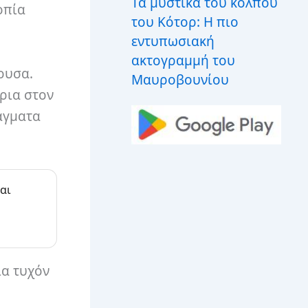
Τα μυστικά του κόλπου
οπία
του Κότορ: Η πιο
εντυπωσιακή
ακτογραμμή του
ουσα.
Μαυροβουνίου
ρια στον
άγματα
αι
ια τυχόν