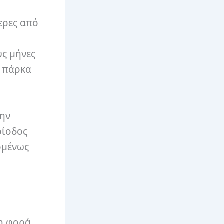
ερες από
υς μήνες
ά πάρκα
την
ρίοδος
ομένως
τη φορά