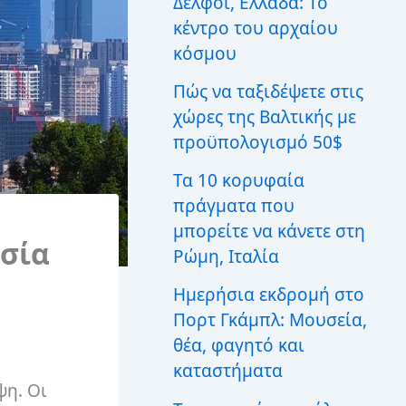
Δελφοί, Ελλάδα: Το
ι
κέντρο του αρχαίου
α
:
κόσμου
Πώς να ταξιδέψετε στις
χώρες της Βαλτικής με
προϋπολογισμό 50$
Τα 10 κορυφαία
πράγματα που
μπορείτε να κάνετε στη
ισία
Ρώμη, Ιταλία
Ημερήσια εκδρομή στο
Πορτ Γκάμπλ: Μουσεία,
θέα, φαγητό και
καταστήματα
ψη. Οι