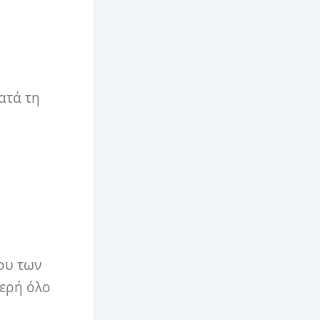
ατά τη
δου των
χερή όλο