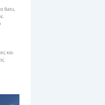
α Batu,
ε.
ν
ες και
ας