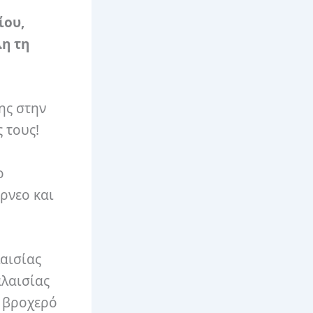
ίου,
λη τη
ης στην
 τους!
ο
ρνεο και
λαισίας
αλαισίας
ά βροχερό