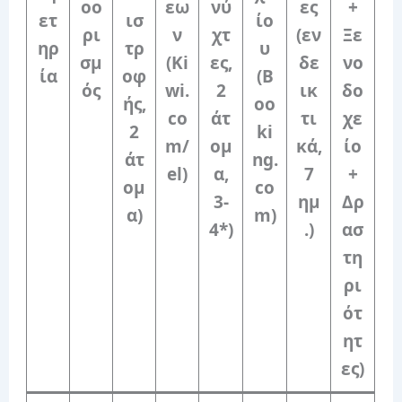
οο
εω
νύ
ες
+
ετ
ισ
ίο
ρι
ν
χτ
(εν
Ξε
ηρ
τρ
υ
σμ
(Ki
ες,
δε
νο
ία
οφ
(B
ός
wi.
2
ικ
δο
ής,
oo
co
άτ
τι
χε
2
ki
m/
ομ
κά,
ίο
άτ
ng.
el)
α,
7
+
ομ
co
3-
ημ
Δρ
α)
m)
4*)
.)
ασ
τη
ρι
ότ
ητ
ες)