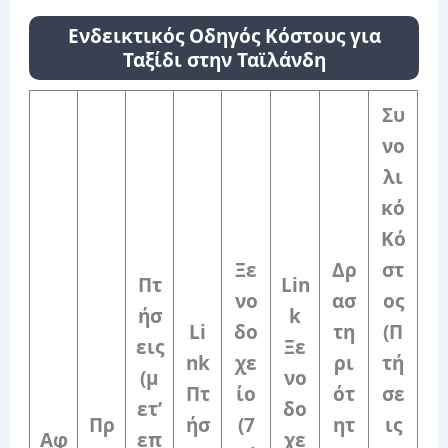
Ενδεικτικός Οδηγός Κόστους για
Ταξίδι στην Ταϊλάνδη
Συ
νο
λι
κό
Κό
Ξε
Δρ
στ
Πτ
Lin
νο
ασ
ος
ήσ
k
Li
δο
τη
(Π
εις
Ξε
nk
χε
ρι
τή
(μ
νο
Πτ
ίο
ότ
σε
ετ’
δο
Πρ
ήσ
(7
ητ
ις
Αφ
επ
χε