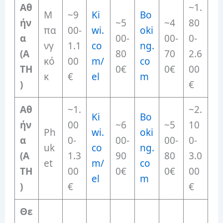
Αθ
~1.
Μ
~9
Ki
Bo
ήν
~5
~4
80
πα
00-
wi.
oki
α
00-
00-
0-
νγ
1.1
co
ng.
(A
80
70
2.6
κό
00
m/
co
TH
0€
0€
00
κ
€
el
m
)
€
Αθ
~1.
~2.
Ki
Bo
ήν
00
~6
~5
10
Ph
wi.
oki
α
0-
00-
00-
0-
uk
co
ng.
(A
1.3
90
80
3.0
et
m/
co
TH
00
0€
0€
00
el
m
)
€
€
Θε