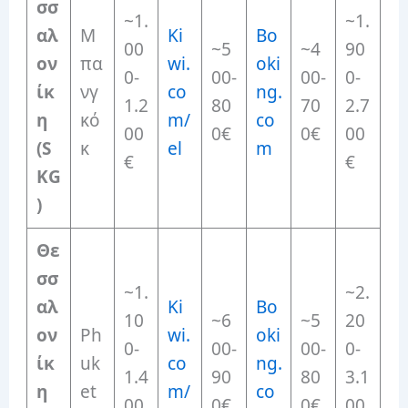
σσ
~1.
~1.
αλ
Μ
Ki
Bo
00
~5
~4
90
ον
πα
wi.
oki
0-
00-
00-
0-
ίκ
νγ
co
ng.
1.2
80
70
2.7
η
κό
m/
co
00
0€
0€
00
(S
κ
el
m
€
€
KG
)
Θε
σσ
~1.
~2.
αλ
Ki
Bo
10
~6
~5
20
ον
Ph
wi.
oki
0-
00-
00-
0-
ίκ
uk
co
ng.
1.4
90
80
3.1
η
et
m/
co
00
0€
0€
00