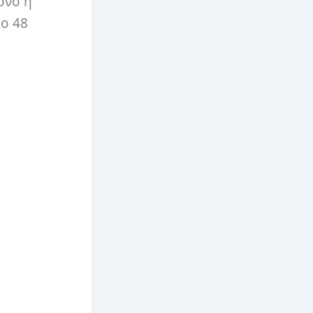
όνο ή
ιο 48