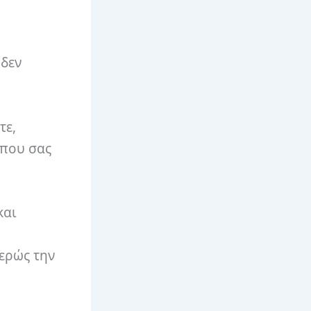
 δεν
τε,
 που σας
και
ερώς την