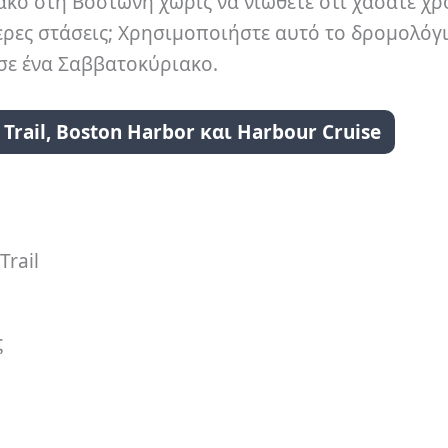
ακο στη Βοστώνη χωρίς να νιώθετε ότι χάσατε χρ
ερες στάσεις; Χρησιμοποιήστε αυτό το δρομολόγ
α σε ένα Σαββατοκύριακο.
rail, Boston Harbor και Harbour Cruise
rail
ς