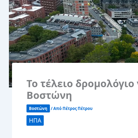
Το τέλειο δρομολόγιο
Βοστώνη
Βοστώνη
/ Από
Πέτρος Πέτρου
ΗΠΑ