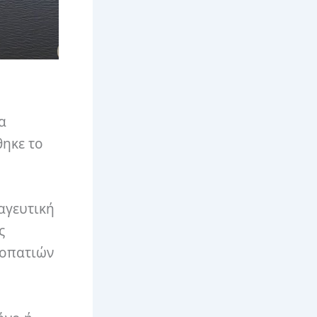
α
θηκε το
αγευτική
ς
νοπατιών