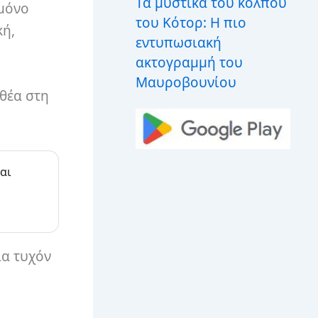
Τα μυστικά του κόλπου
 μόνο
του Κότορ: Η πιο
κή,
εντυπωσιακή
ακτογραμμή του
Μαυροβουνίου
 θέα στη
αι
ια τυχόν