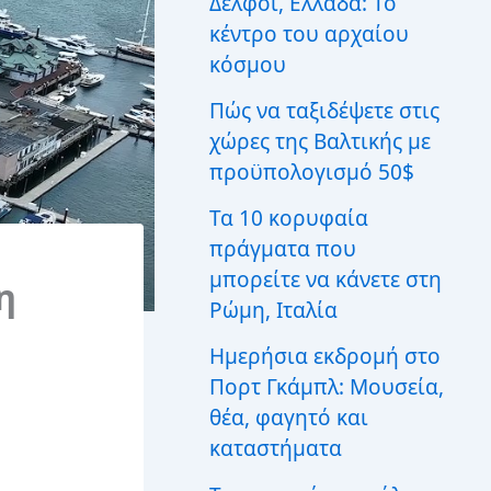
Δελφοί, Ελλάδα: Το
ι
κέντρο του αρχαίου
α
:
κόσμου
Πώς να ταξιδέψετε στις
χώρες της Βαλτικής με
προϋπολογισμό 50$
Τα 10 κορυφαία
πράγματα που
μπορείτε να κάνετε στη
η
Ρώμη, Ιταλία
Ημερήσια εκδρομή στο
Πορτ Γκάμπλ: Μουσεία,
θέα, φαγητό και
καταστήματα