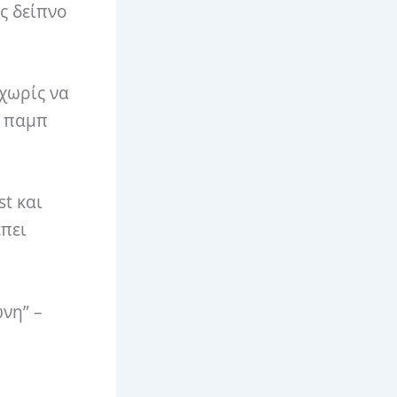
ς δείπνο
 χωρίς να
ε παμπ
t και
έπει
νη” –