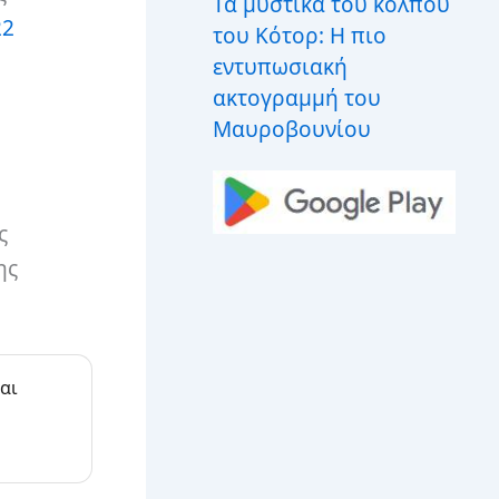
Τα μυστικά του κόλπου
22
του Κότορ: Η πιο
εντυπωσιακή
ακτογραμμή του
Μαυροβουνίου
ς
ης
αι