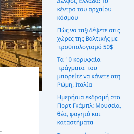
Δελφοί, Ελλάδα: Το
ι
κέντρο του αρχαίου
α
:
κόσμου
Πώς να ταξιδέψετε στις
χώρες της Βαλτικής με
προϋπολογισμό 50$
Τα 10 κορυφαία
πράγματα που
μπορείτε να κάνετε στη
Ρώμη, Ιταλία
Ημερήσια εκδρομή στο
Πορτ Γκάμπλ: Μουσεία,
θέα, φαγητό και
καταστήματα
ς