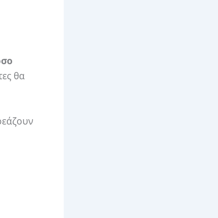
όσο
τες θα
ρεάζουν