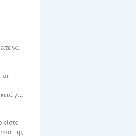
είτε να
ποι
κετά για
α είστε
ιρίας της