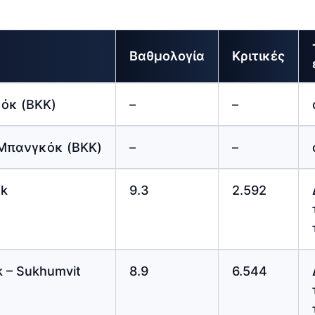
Βαθμολογία
Κριτικές
όκ (BKK)
–
–
Μπανγκόκ (BKK)
–
–
ok
9.3
2.592
 – Sukhumvit
8.9
6.544