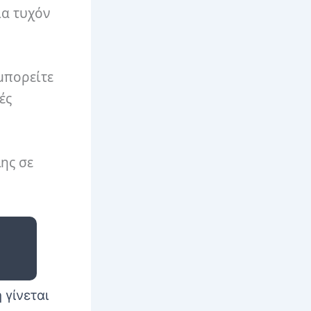
ια τυχόν
μπορείτε
ές
λης σε
 γίνεται