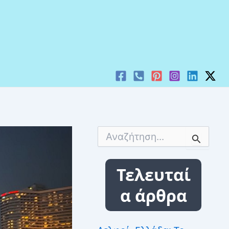
Α
ν
α
ζ
Τελευταί
ή
τ
α άρθρα
η
σ
η
γ