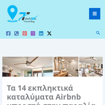
Μετάβαση
στο
περιεχόμενο
Ανα
Τα 14 εκπληκτικά
καταλύματα Airbnb