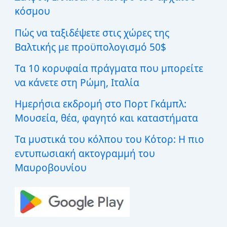
η
κόσμου
γ
ι
Πώς να ταξιδέψετε στις χώρες της
α
:
Βαλτικής με προϋπολογισμό 50$
Τα 10 κορυφαία πράγματα που μπορείτε
να κάνετε στη Ρώμη, Ιταλία
Ημερήσια εκδρομή στο Πορτ Γκάμπλ:
Μουσεία, θέα, φαγητό και καταστήματα
Τα μυστικά του κόλπου του Κότορ: Η πιο
εντυπωσιακή ακτογραμμή του
Μαυροβουνίου