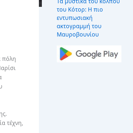
Τα μυστικά του κόλπου
του Κότορ: Η πιο
εντυπωσιακή
ακτογραμμή του
Μαυροβουνίου
α πόλη
Παρίσι
α
υ
ης.
ία τέχνη,