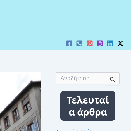
Α
ν
α
ζ
Τελευταί
ή
τ
α άρθρα
η
σ
η
γ