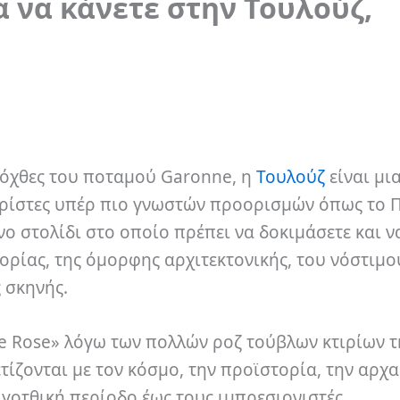
 να κάνετε στην Τουλούζ,
ς όχθες του ποταμού Garonne, η
Τουλούζ
είναι μι
ρίστες υπέρ πιο γνωστών προορισμών όπως το 
νο στολίδι στο οποίο πρέπει να δοκιμάσετε και ν
ορίας, της όμορφης αρχιτεκτονικής, του νόστιμο
 σκηνής.
le Rose» λόγω των πολλών ροζ τούβλων κτιρίων τ
τίζονται με τον κόσμο, την προϊστορία, την αρχα
 γοτθική περίοδο έως τους ιμπρεσιονιστές.