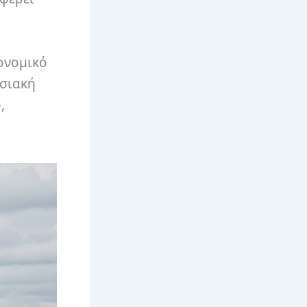
κονομικό
οσιακή
,