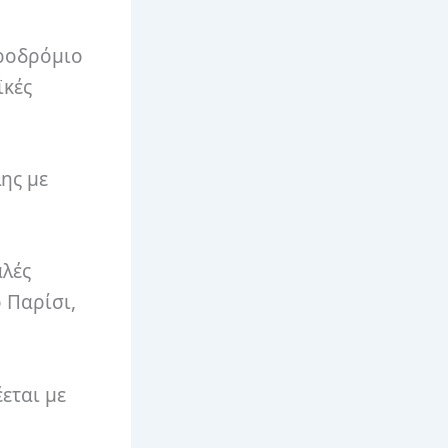
εροδρόμιο
ϊκές
ης με
αλές
 Παρίσι,
εται με