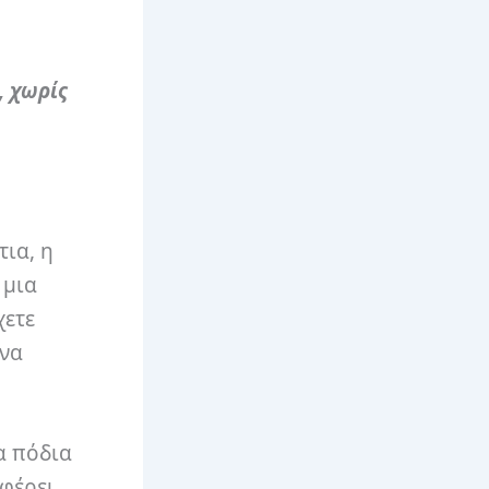
, χωρίς
ια, η
 μια
χετε
 να
τα πόδια
σφέρει