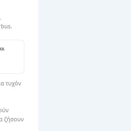
,
rbus.
αι
ια τυχόν
ούν
να ζήσουν