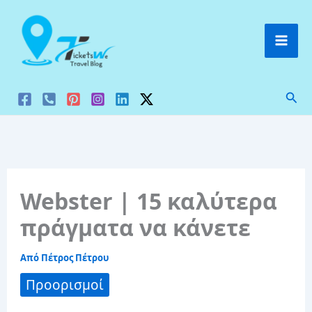
Μετάβαση
στο
περιεχόμενο
Ανα
Webster | 15 καλύτερα
πράγματα να κάνετε
Από
Πέτρος Πέτρου
Προορισμοί