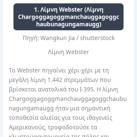
1. Λίμνη Webster (Λίμνη
Chargoggagoggmanchauggagoggc
haubunagungamaugg)
Πηγή: Wangkun Jia / shutterstock
Λίμνη Webster
Το Webster πηγαίνει χέρι-χέρι με τη
μεγάλη λίμνη 1.442 στρεμμάτων που
βρίσκεται ανατολικά του I-395.
Η λίμνη
Chargoggagoggmanchauggagoggchaubu
nagungamaugg ήταν μια σημαντική
τοποθεσία αλιείας για τους ιθαγενείς
Αμερικανούς, τροφοδοτούσε τα
κλωστοϋφαντουργεία της πόλης και